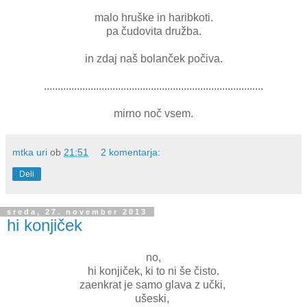
malo hruške in haribkoti.
pa čudovita družba.
in zdaj naš bolanček počiva.
................................................................................
mirno noč vsem.
mtka uri
ob
21:51
2 komentarja:
Deli
sreda, 27. november 2013
hi konjiček
no,
hi konjiček, ki to ni še čisto.
zaenkrat je samo glava z učki,
ušeski,