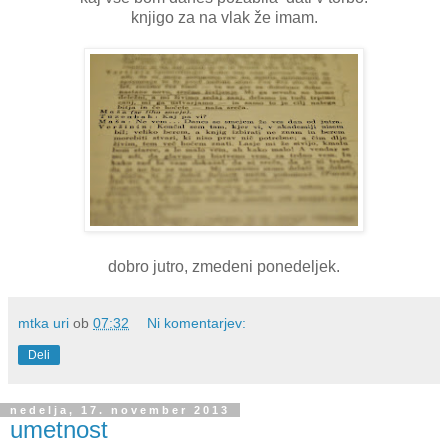
knjigo za na vlak že imam.
dobro jutro, zmedeni ponedeljek.
mtka uri
ob
07:32
Ni komentarjev:
Deli
nedelja, 17. november 2013
umetnost