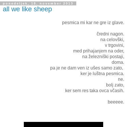
ponedeljek, 18. november 2013
all we like sheep
pesmica mi kar ne gre iz glave.
čredni nagon.
na celovški,
v trgovini,
med prihajanjem na oder,
na železniški postaji,
doma.
pa je ne dam ven iz ušes samo zato,
ker je luštna pesmica.
ne.
bolj zato,
ker sem res taka ovca včasih.
beeeee.