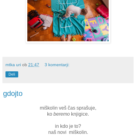
mtka uri
ob
21:47
3 komentarji:
Deli
gdojto
miškolin veš čas sprašuje,
ko
beremo
knjigice.
in kdo je to?
naš novi miškolin.