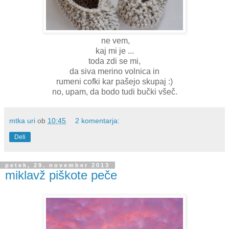
ne vem,
kaj mi je ...
toda zdi se mi,
da siva merino volnica in
rumeni cofki kar pašejo skupaj :)
no, upam, da bodo tudi bučki všeč.
mtka uri
ob
10:45
2 komentarja:
Deli
petek, 29. november 2013
miklavž piškote peče