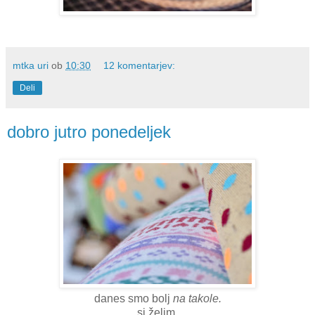
mtka uri
ob
10:30
12 komentarjev:
Deli
dobro jutro ponedeljek
danes smo bolj
na takole.
si želim,