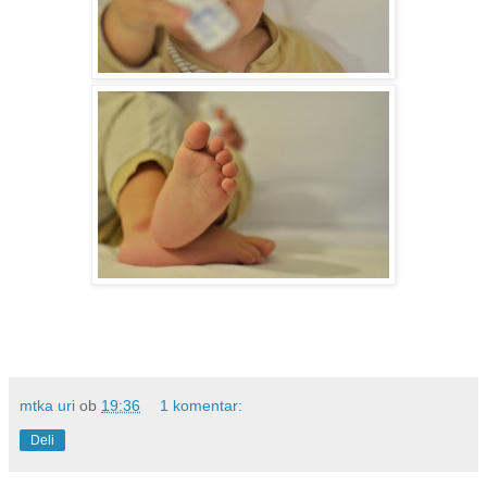
mtka uri
ob
19:36
1 komentar:
Deli