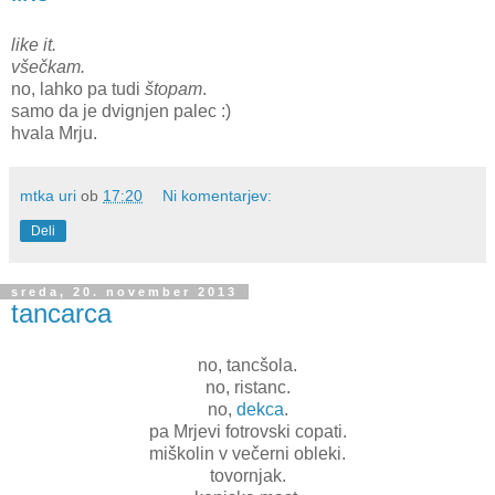
like it.
všečkam.
no, lahko pa tudi
štopam
.
samo da je dvignjen palec :)
hvala Mrju.
mtka uri
ob
17:20
Ni komentarjev:
Deli
sreda, 20. november 2013
tancarca
no, tancšola.
no, ristanc.
no,
dekca
.
pa Mrjevi fotrovski copati.
miškolin v večerni obleki.
tovornjak.