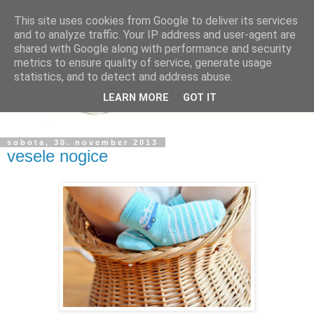
This site uses cookies from Google to deliver its services
and to analyze traffic. Your IP address and user-agent are
shared with Google along with performance and security
metrics to ensure quality of service, generate usage
statistics, and to detect and address abuse.
LEARN MORE
GOT IT
sobota, 30. november 2013
vesele nogice