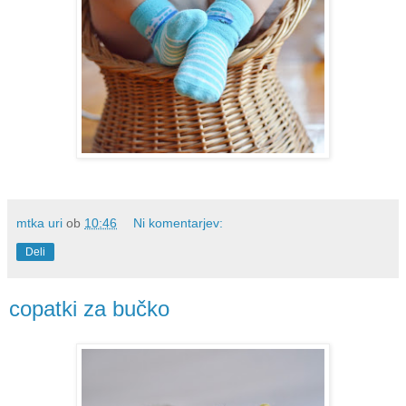
mtka uri
ob
10:46
Ni komentarjev:
Deli
copatki za bučko