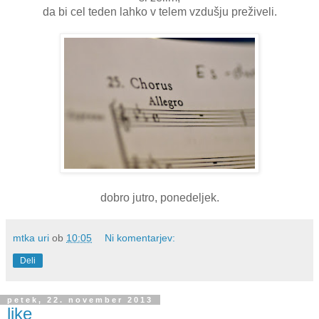
da bi cel teden lahko v telem vzdušju preživeli.
dobro jutro, ponedeljek.
mtka uri
ob
10:05
Ni komentarjev:
Deli
petek, 22. november 2013
like