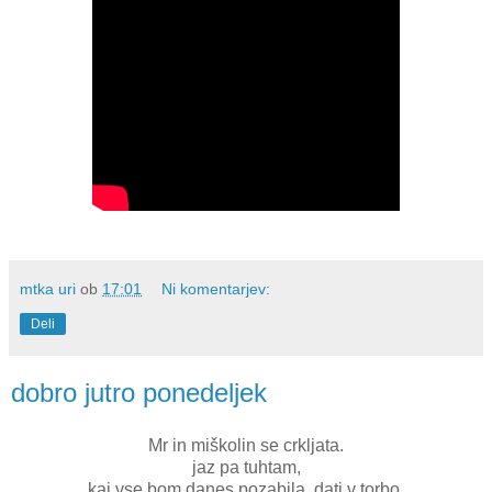
mtka uri
ob
17:01
Ni komentarjev:
Deli
dobro jutro ponedeljek
Mr in miškolin se crkljata.
jaz pa tuhtam,
kaj vse bom danes pozabila dati v torbo.