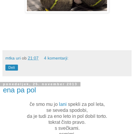
mtka uri
ob
21:07
4 komentarji:
Deli
ponedeljek, 25. november 2013
ena pa pol
če smo mu jo
lani
spekli za pol leta,
se seveda spodobi,
da je tudi za eno leto in pol dobil torto.
tokrat čisto pravo.
s svečkami.