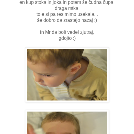
en kup stoka in joka in potem še čudna čupa.
draga mtka,
tole si pa res mimo usekala...
še dobro da zrastejo nazaj :)
in Mr da boš vedel zjutraj,
gdojto :)