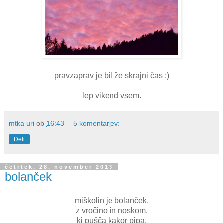
pravzaprav je bil že skrajni čas :)
lep vikend vsem.
mtka uri
ob
16:43
5 komentarjev:
Deli
četrtek, 28. november 2013
bolanček
miškolin je bolanček.
z vročino in noskom,
ki pušča kakor pipa.