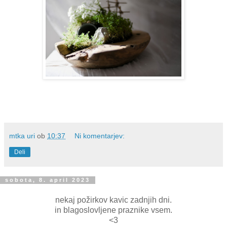
mtka uri
ob
10:37
Ni komentarjev:
Deli
sobota, 8. april 2023
nekaj požirkov kavic zadnjih dni.
in blagoslovljene praznike vsem.
<3