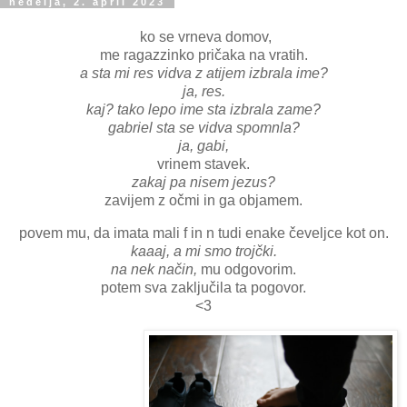
nedelja, 2. april 2023
ko se vrneva domov,
me ragazzinko pričaka na vratih.
a sta mi res vidva z atijem izbrala ime?
ja, res.
kaj? tako lepo ime sta izbrala zame?
gabriel sta se vidva spomnla?
ja, gabi,
vrinem stavek.
zakaj pa nisem jezus?
zavijem z očmi in ga objamem.
povem mu, da imata mali f in n tudi enake čeveljce kot on.
kaaaj, a mi smo trojčki.
na nek način,
mu odgovorim.
potem sva zaključila ta pogovor.
<3