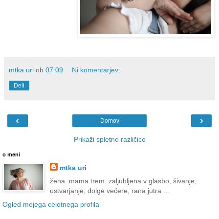
mtka uri
ob
07:09
Ni komentarjev:
Deli
‹
›
Domov
Prikaži spletno različico
o meni
mtka uri
žena. mama trem. zaljubljena v glasbo, šivanje,
ustvarjanje, dolge večere, rana jutra ...
Ogled mojega celotnega profila