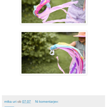
mtka uri
ob
07:07
Ni komentarjev: