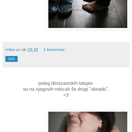
mtka uri
ob
18:18
1 komentar:
Deli
poleg dinozavrskih tatujev
so na njegovih rokicah še drugi "okraski".
<3