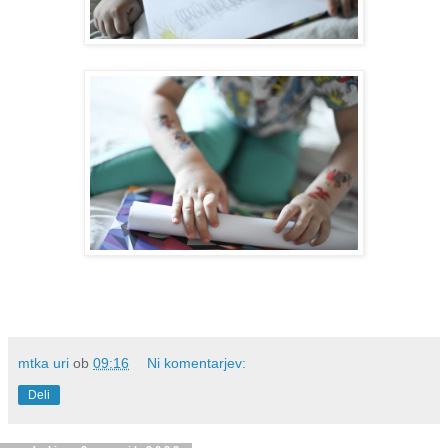
mtka uri
ob
09:16
Ni komentarjev:
Deli