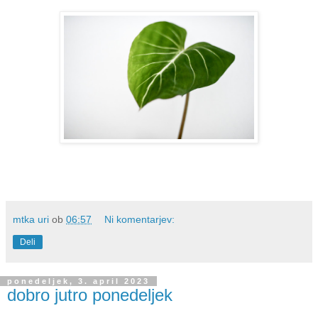
mtka uri
ob
06:57
Ni komentarjev:
Deli
ponedeljek, 3. april 2023
dobro jutro ponedeljek