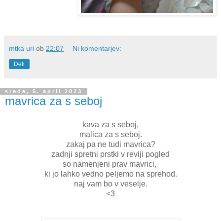
mtka uri
ob
22:07
Ni komentarjev:
Deli
sreda, 5. april 2023
mavrica za s seboj
kava za s seboj,
malica za s seboj.
zakaj pa ne tudi mavrica?
zadnji spretni prstki v reviji pogled
so namenjeni prav mavrici,
ki jo lahko vedno peljemo na sprehod.
naj vam bo v veselje.
<3