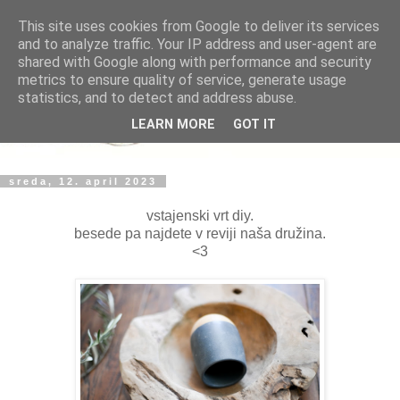
This site uses cookies from Google to deliver its services
and to analyze traffic. Your IP address and user-agent are
shared with Google along with performance and security
metrics to ensure quality of service, generate usage
statistics, and to detect and address abuse.
LEARN MORE
GOT IT
sreda, 12. april 2023
vstajenski vrt diy.
besede pa najdete v reviji naša družina.
<3