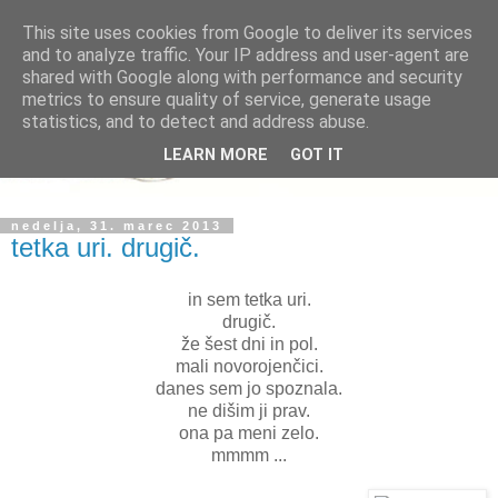
This site uses cookies from Google to deliver its services
and to analyze traffic. Your IP address and user-agent are
shared with Google along with performance and security
metrics to ensure quality of service, generate usage
statistics, and to detect and address abuse.
LEARN MORE
GOT IT
nedelja, 31. marec 2013
tetka uri. drugič.
in sem tetka uri.
drugič.
že šest dni in pol.
mali novorojenčici.
danes sem jo spoznala.
ne dišim ji prav.
ona pa meni zelo.
mmmm ...