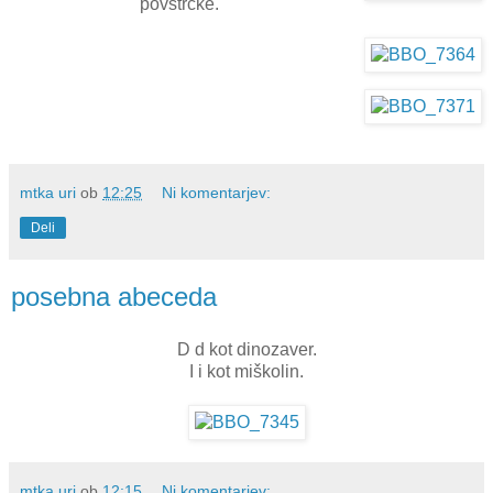
povštrčke.
mtka uri
ob
12:25
Ni komentarjev:
Deli
posebna abeceda
D d kot dinozaver.
I i kot miškolin.
mtka uri
ob
12:15
Ni komentarjev: