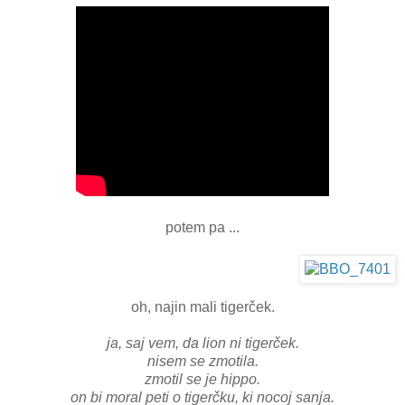
potem pa ...
oh, najin mali tigerček.
ja, saj vem, da lion ni tigerček.
nisem se zmotila.
zmotil se je hippo.
on bi moral peti o tigerčku, ki nocoj sanja.