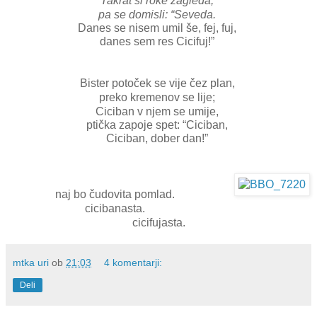
Takrat si roke zagleda,
pa se domisli: “Seveda.
Danes se nisem umil še, fej, fuj,
danes sem res Cicifuj!”
Bister potoček se vije čez plan,
preko kremenov se lije;
Ciciban v njem se umije,
ptička zapoje spet: “Ciciban,
Ciciban, dober dan!”
naj bo čudovita pomlad.
cicibanasta.
cicifujasta.
mtka uri
ob
21:03
4 komentarji:
Deli