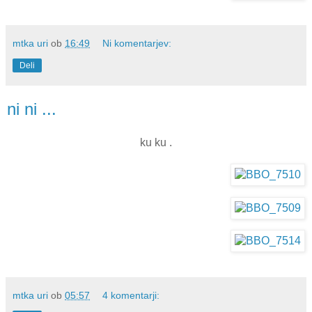
mtka uri
ob
16:49
Ni komentarjev:
Deli
ni ni ...
ku ku .
mtka uri
ob
05:57
4 komentarji: