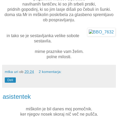
navihanih fantičev, ki so jih srbeli prstki,
pridnih gopodinj, ki so jim lasje dišali po čebuli in šunki.
doma sta Mr in miškolin poskrbela za glasbeno spremljavo
ob pospravljanju.
in tako se je sestavljanka velike sobote
sestavila.
mirne praznike vam želim.
polne milosti.
mtka uri
ob
20:24
2 komentarja:
Deli
asistentek
miškolin je bil danes moj pomočnik.
ker njegov nosek skoraj nič več ne pušča.