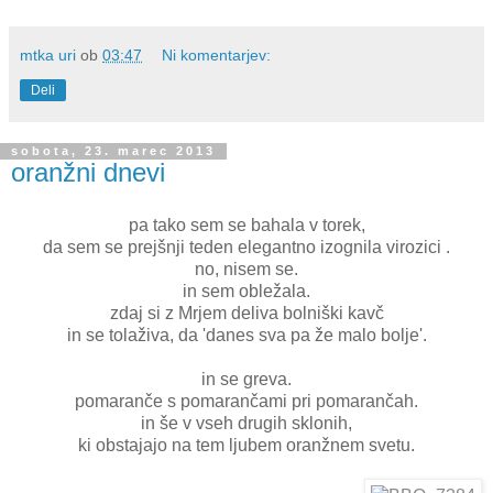
mtka uri
ob
03:47
Ni komentarjev:
Deli
sobota, 23. marec 2013
oranžni dnevi
pa tako sem se bahala v torek,
da sem se prejšnji teden elegantno izognila virozici .
no, nisem se.
in sem obležala.
zdaj si z Mrjem deliva bolniški kavč
in se tolaživa, da 'danes sva pa že malo bolje'.
in se greva.
pomaranče s pomarančami pri pomarančah.
in še v vseh drugih sklonih,
ki obstajajo na tem ljubem oranžnem svetu.