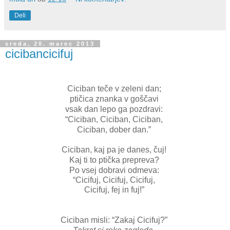
Deli
sreda, 20. marec 2013
cicibancicifuj
Ciciban teče v zeleni dan;
ptičica znanka v goščavi
vsak dan lepo ga pozdravi:
“Ciciban, Ciciban, Ciciban,
Ciciban, dober dan.”
Ciciban, kaj pa je danes, čuj!
Kaj ti to ptička prepreva?
Po vsej dobravi odmeva:
“Cicifuj, Cicifuj, Cicifuj,
Cicifuj, fej in fuj!”
Ciciban misli: “Zakaj Cicifuj?”