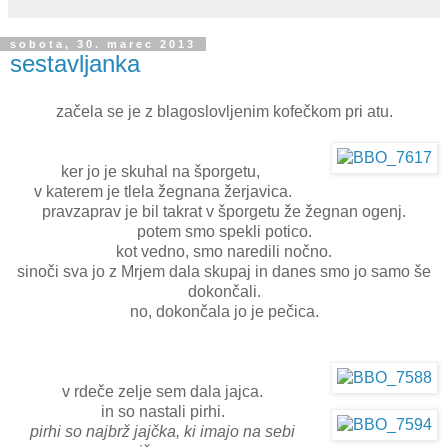
sobota, 30. marec 2013
sestavljanka
začela se je z blagoslovljenim kofečkom pri atu.
ker jo je skuhal na šporgetu,
v katerem je tlela žegnana žerjavica.
pravzaprav je bil takrat v šporgetu že žegnan ogenj.
potem smo spekli potico.
kot vedno, smo naredili nočno.
sinoči sva jo z Mrjem dala skupaj in danes smo jo samo še
dokončali.
no, dokončala jo je pečica.
v rdeče zelje sem dala jajca.
in so nastali pirhi.
pirhi so najbrž jajčka, ki imajo na sebi