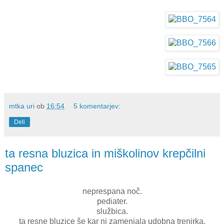
mtka uri
ob
16:54
5 komentarjev:
Deli
ta resna bluzica in miškolinov krepčilni
spanec
neprespana noč.
pediater.
službica.
ta resne bluzice še kar ni zamenjala udobna trenirka.