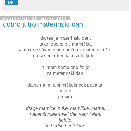
Deli
ponedeljek, 25. marec 2013
dobro jutro materinski dan
danes je materinski dan.
tako lepo je biti mamička.
samo
ene stvari
te ne naučijo v materinski šoli.
da si sposoben tako zelo ljubiti.
in imam samo eno željo.
za materinski dan.
da se najin ljubi miškolinček pocajta.
čimprej.
prosim.
drage mamice, mtke, mamičke, mame.
najlepši materinski dan vam želim.
ljubite.
in bodite hvaležne.