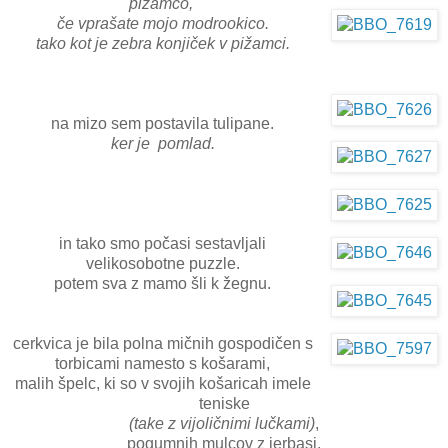
pižamco,
če vprašate mojo modrookico.
tako kot je zebra konjiček v pižamci.
na mizo sem postavila tulipane.
ker je pomlad.
in tako smo počasi sestavljali
velikosobotne puzzle.
potem sva z mamo šli k žegnu.
cerkvica je bila polna mičnih gospodičen s
torbicami namesto s košarami,
malih špelc, ki so v svojih košaricah imele
teniske
(take z vijoličnimi lučkami)
,
pogumnih mulcov z jerbasi,