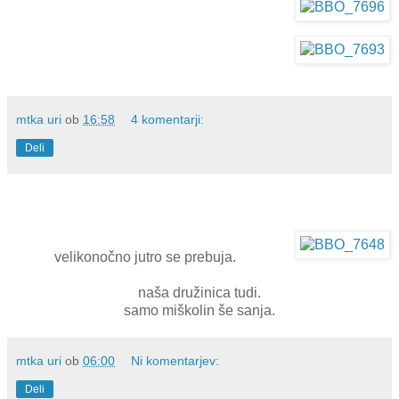
mtka uri
ob
16:58
4 komentarji:
Deli
velikonočno jutro se prebuja.
naša družinica tudi.
samo miškolin še sanja.
mtka uri
ob
06:00
Ni komentarjev:
Deli