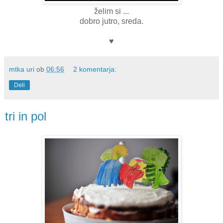
želim si ...
dobro jutro, sreda.
♥
mtka uri
ob
06:56
2 komentarja:
Deli
tri in pol