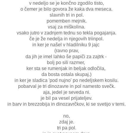
v nedeljo se je končno zgodilo tisto,
o čemer je bilo govora že kaka dva meseca.
slavnih tri in pol.
pomemben mejnik.
vsaj za miškolina.
vsako jutro v zadnjem tednu so tekla pogajanja.
če je že nedelja in njegovih triinpol.
in ker je našel v hladilniku 9 jajc
(ravno prav,
da jih je imel lahko še papiči za zajtrk -
bolj po sili razmer,
ker sta se rumenjak in beljak odločila,
da bosta ostala skupaj.)
in ker je sladica 'pod nujno' po nedeljskem kosilu.
pobarval je tri dinozavre in pol namesto svečk.
aja, jedel je seveda ni.
je bil pa vesel prijateljev.
in barv in brezzobija in dinozavrčkov, ki se svetijo v temi.
no,
zdaj je.
tri pa pol.