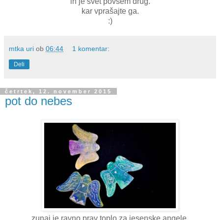
in je svet povsem drug.
kar vprašajte ga.
:)
mtka uri
ob
06:44
1 komentar:
Deli
četrtek, 12. november 2015
pot do nebes
zunaj je ravno prav toplo za jesenske angele.