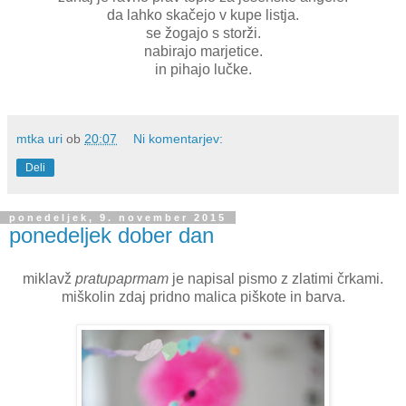
da lahko skačejo v kupe listja.
se žogajo s storži.
nabirajo marjetice.
in pihajo lučke.
mtka uri
ob
20:07
Ni komentarjev:
Deli
ponedeljek, 9. november 2015
ponedeljek dober dan
miklavž
pratupaprmam
je napisal pismo z zlatimi črkami.
miškolin zdaj pridno malica piškote in barva.