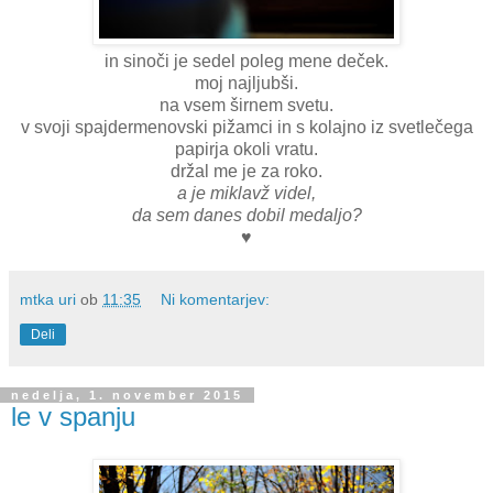
in sinoči je sedel poleg mene deček.
moj najljubši.
na vsem širnem svetu.
v svoji spajdermenovski pižamci in s kolajno iz svetlečega
papirja okoli vratu.
držal me je za roko.
a je miklavž videl,
da sem danes dobil medaljo?
♥
mtka uri
ob
11:35
Ni komentarjev:
Deli
nedelja, 1. november 2015
le v spanju