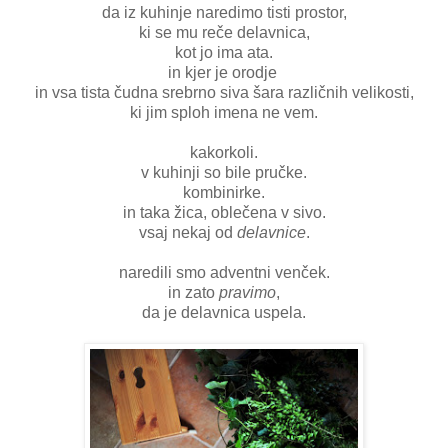
da iz kuhinje naredimo tisti prostor,
ki se mu reče delavnica,
kot jo ima ata.
in kjer je orodje
in vsa tista čudna srebrno siva šara različnih velikosti,
ki jim sploh imena ne vem.
kakorkoli.
v kuhinji so bile pručke.
kombinirke.
in taka žica, oblečena v sivo.
vsaj nekaj od
delavnice
.
naredili smo adventni venček.
in zato
pravimo
,
da je delavnica uspela.