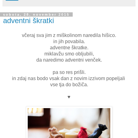
sobota, 28. november 2015
adventni škratki
včeraj sva jim z miškolinom naredila hišico.
in jih povabila.
adventne škratke.
miklavžu smo obljubili,
da naredimo adventni venček.
pa so res prišli.
in zdaj nas bodo vsak dan z novim izzivom popeljali
vse tja do božiča.
♥