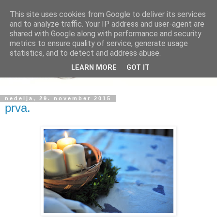
This site uses cookies from Google to deliver its services
and to analyze traffic. Your IP address and user-agent are
shared with Google along with performance and security
metrics to ensure quality of service, generate usage
statistics, and to detect and address abuse.
LEARN MORE
GOT IT
nedelja, 29. november 2015
prva.