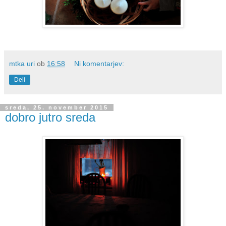
mtka uri
ob
16:58
Ni komentarjev:
Deli
sreda, 25. november 2015
dobro jutro sreda