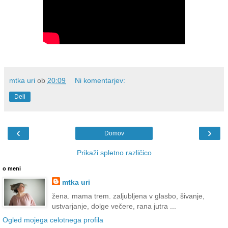
mtka uri
ob
20:09
Ni komentarjev:
Deli
‹
›
Domov
Prikaži spletno različico
o meni
mtka uri
žena. mama trem. zaljubljena v glasbo, šivanje,
ustvarjanje, dolge večere, rana jutra ...
Ogled mojega celotnega profila