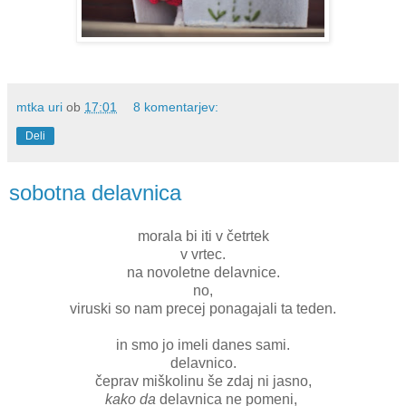
mtka uri
ob
17:01
8 komentarjev:
Deli
sobotna delavnica
morala bi iti v četrtek
v vrtec.
na novoletne delavnice.
no,
viruski so nam precej ponagajali ta teden.
in smo jo imeli danes sami.
delavnico.
čeprav miškolinu še zdaj ni jasno,
kako da
delavnica ne pomeni,