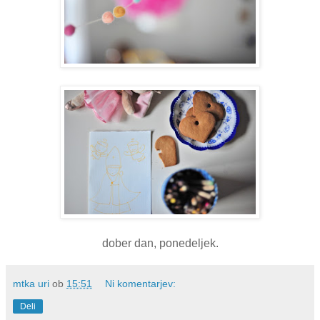
dober dan, ponedeljek.
mtka uri
ob
15:51
Ni komentarjev:
Deli