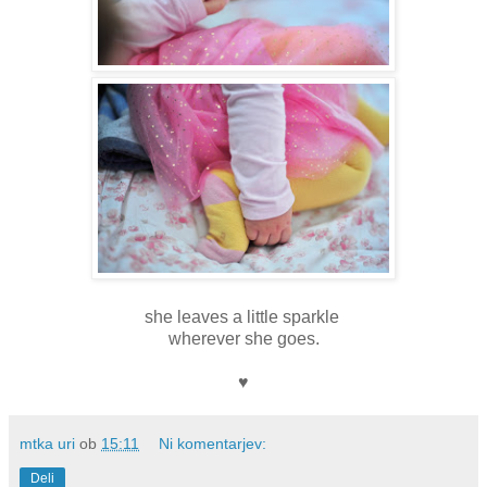
she leaves a little sparkle
wherever she goes.
♥
mtka uri
ob
15:11
Ni komentarjev:
Deli