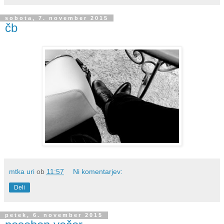
sobota, 7. november 2015
čb
mtka uri
ob
11:57
Ni komentarjev:
Deli
petek, 6. november 2015