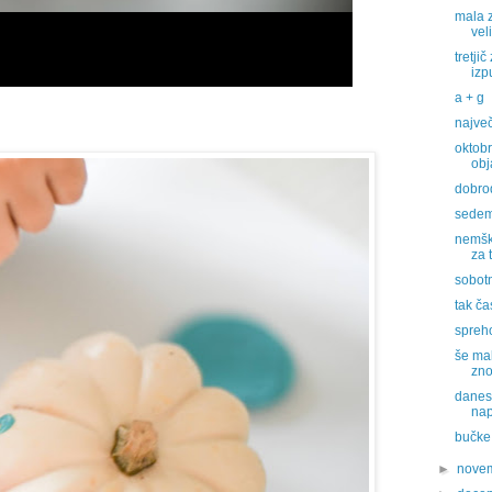
mala z
vel
tretji
izp
a + g
največ
oktobr
obj
dobro
sedem
nemšk
za t
sobot
tak ča
spreho
še mak
zno
danes 
nap
bučke
►
nove