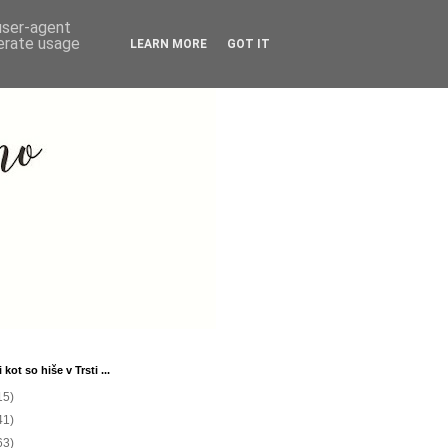
 user-agent
nerate usage
LEARN MORE
GOT IT
 kot so hiše v Trsti ...
15)
41)
63)