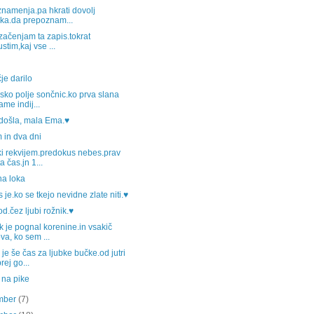
namenja.pa hkrati dovolj
ika.da prepoznam...
č začenjam ta zapis.tokrat
ustim,kaj vse ...
je darilo
sko polje sončnic.ko prva slana
ame indij...
došla, mala Ema.♥
 in dva dni
i rekvijem.predokus nebes.prav
a čas.jn 1...
na loka
s je.ko se tkejo nevidne zlate niti.♥
d.čez ljubi rožnik.♥
 je pognal korenine.in vsakič
va, ko sem ...
je še čas za ljubke bučke.od jutri
rej go...
 na pike
mber
(7)