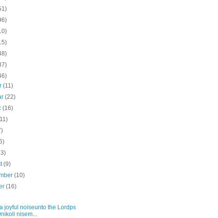
51)
96)
10)
15)
48)
87)
46)
ar
(11)
ar
(22)
c
(16)
(11)
7)
6)
13)
st
(9)
ember
(10)
er
(16)
 joyful noiseunto the Lordps
nikoli nisem...