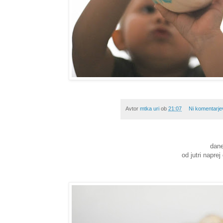
Avtor
mtka uri
ob
21:07
Ni komentarje
dane
od jutri napre