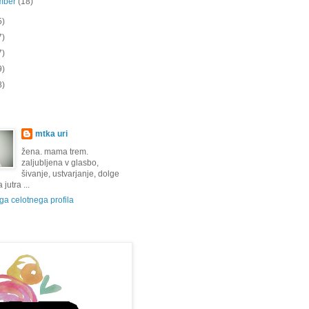
mber
(18)
5)
7)
7)
9)
8)
mtka uri
žena. mama trem.
zaljubljena v glasbo,
šivanje, ustvarjanje, dolge
jutra ...
a celotnega profila