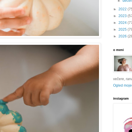
►
dece
►
2022
(7
►
2023
(5
►
2024
(7
►
2025
(7
►
2026
(2
o meni
večere, rana 
Ogled mojeg
instagram