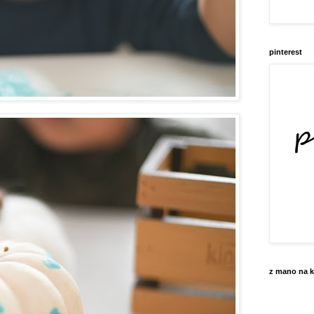
pinterest
z mano na k