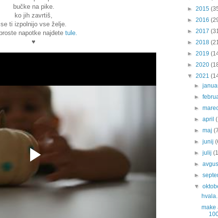
bučke na pike.
►
2015
(3
ko jih zavrtiš,
►
2016
(2
se ti izpolnijo vse želje.
►
2017
(3
proste napotke najdete
tule.
♥
►
2018
(2
►
2019
(1
►
2020
(1
▼
2021
(1
►
janu
►
febru
►
mare
►
april
►
maj
(
►
junij
(
►
julij
(
►
avgu
►
sept
▼
oktob
hvala.
make a
100