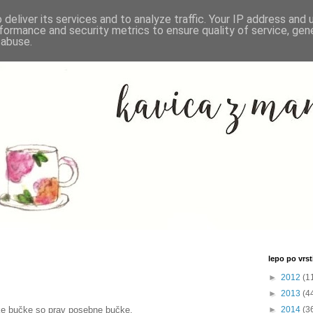
deliver its services and to analyze traffic. Your IP address and
formance and security metrics to ensure quality of service, ge
 abuse.
lepo po vrsti
►
2012
(1
►
2013
(4
bke bučke so prav posebne bučke.
►
2014
(3