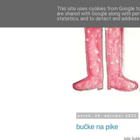
This site uses cookies from Google to 
are shared with Google along with per
statistics, and to detect and address
petek, 29. oktober 2021
bučke na pike
tele lju