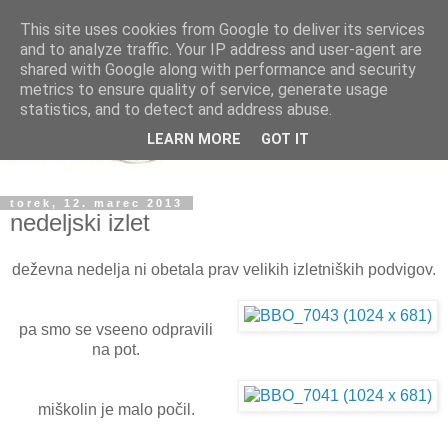
This site uses cookies from Google to deliver its services
and to analyze traffic. Your IP address and user-agent are
shared with Google along with performance and security
metrics to ensure quality of service, generate usage
statistics, and to detect and address abuse.
LEARN MORE
GOT IT
torek, 12. marec 2013
nedeljski izlet
deževna nedelja ni obetala prav velikih izletniških podvigov.
pa smo se vseeno odpravili
na pot.
miškolin je malo počil.