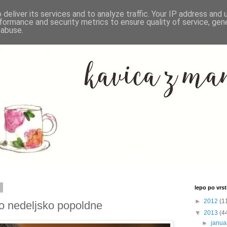
deliver its services and to analyze traffic. Your IP address and
formance and security metrics to ensure quality of service, ge
 abuse.
3
lepo po vrsti
►
2012
(1
o nedeljsko popoldne
▼
2013
(4
►
janu