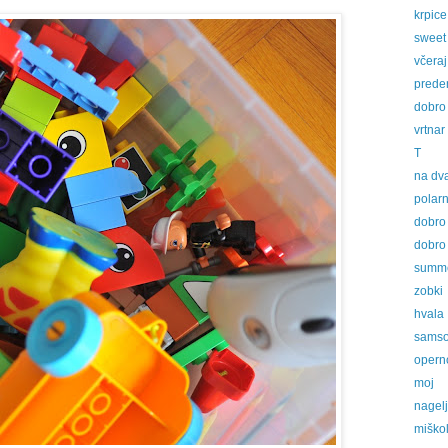
krpice
sweet
včeraj
prede
dobro 
vrtnar
T
na dva
polar
dobro 
dobro 
summe
zobki
hvala
samso
operno
moj
nagelj
miškol