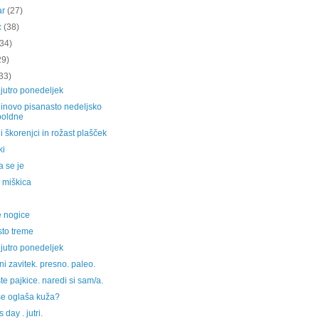
ar
(27)
c
(38)
(34)
29)
33)
jutro ponedeljek
linovo pisanasto nedeljsko
poldne
 škorenjci in rožast plašček
ki
a se je
 miškica
e nogice
to treme
jutro ponedeljek
ni zavitek. presno. paleo.
te pajkice. naredi si sam/a.
se oglaša kuža?
s day . jutri.