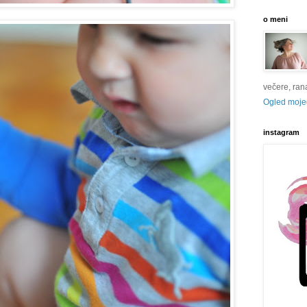
o meni
večere, rana 
Ogled mojeg
instagram