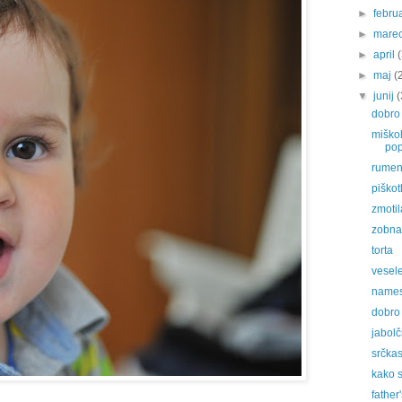
►
febru
►
mare
►
april
►
maj
(
▼
junij
(
dobro 
miško
po
rumeni
piškot
zmotil
zobna
torta
vesel
names
dobro 
jabolč
srčkas
kako 
father'