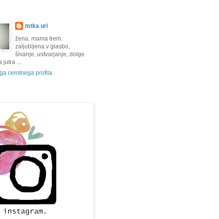
mtka uri
žena. mama trem.
zaljubljena v glasbo,
šivanje, ustvarjanje, dolge
jutra ...
a celotnega profila