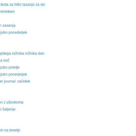
 testa za hitro lazanjo za sis
 nineteen
n zasanja
jutro ponedeljek
jstega rožnika rožnika dan
na noč
jutro poletje
jutro ponedeljek
r journal: začetek
n z ušeskoma
 šaljenje
in na kmetiji