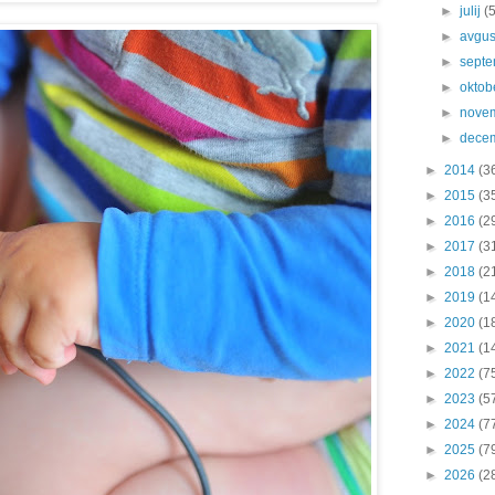
►
julij
(
►
avgu
►
sept
►
oktob
►
nove
►
dece
►
2014
(3
►
2015
(3
►
2016
(2
►
2017
(3
►
2018
(2
►
2019
(1
►
2020
(1
►
2021
(1
►
2022
(7
►
2023
(5
►
2024
(7
►
2025
(7
►
2026
(2