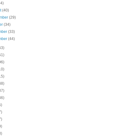
54)
st
(40)
ember
(29)
er
(34)
mber
(33)
mber
(44)
63)
51)
96)
10)
15)
48)
87)
46)
5)
7)
7)
9)
8)