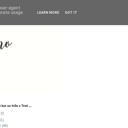
 user-agent
nerate usage
LEARN MORE
GOT IT
 kot so hiše v Trsti ...
15)
41)
ar
(46)