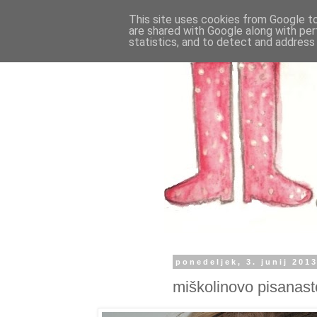
This site uses cookies from Google to 
are shared with Google along with per
statistics, and to detect and address
ponedeljek, 3. junij 201
miškolinovo pisanast