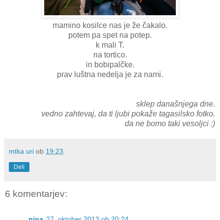
mamino kosilce nas je že čakalo.
potem pa spet na potep.
k mali T.
na tortico.
in bobipalčke.
prav luštna nedelja je za nami.
sklep današnjega dne.
vedno zahtevaj, da ti ljubi pokaže tagasilsko fotko.
da ne bomo taki vesoljci :)
mtka uri
ob
19:23
Deli
6 komentarjev:
nina
27. oktober 2013 ob 20:24