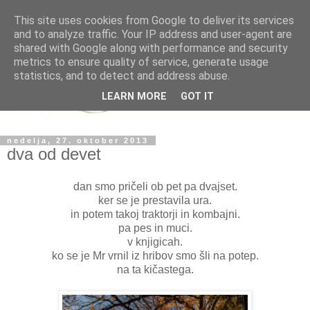
This site uses cookies from Google to deliver its services
and to analyze traffic. Your IP address and user-agent are
shared with Google along with performance and security
metrics to ensure quality of service, generate usage
statistics, and to detect and address abuse.
LEARN MORE
GOT IT
nedelja, 27. oktober 2013
dva od devet
dan smo pričeli ob pet pa dvajset.
ker se je prestavila ura.
in potem takoj traktorji in kombajni.
pa pes in muci.
v knjigicah.
ko se je Mr vrnil iz hribov smo šli na potep.
na ta kičastega.