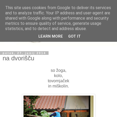
This site uses cookies from Google to deliver its services
and to analyze traffic. Your IP address and user-agent are
shared with Google along with performance and security
metrics to ensure quality of service, generate usage
statistics, and to detect and address abuse.
LEARN MORE
GOT IT
petek, 27. junij 2014
na dvorišču
so žoga,
kolo,
tovornjaček
in miškolin.