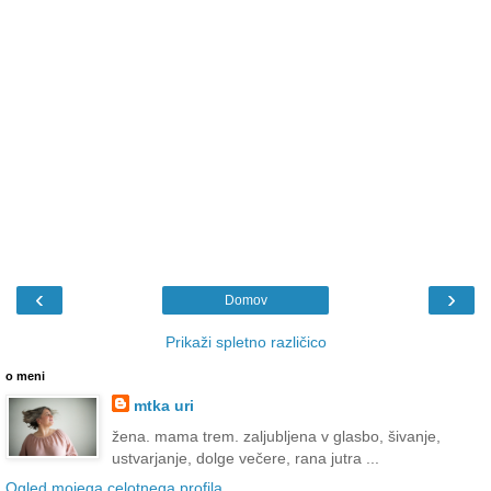
‹
›
Domov
Prikaži spletno različico
o meni
mtka uri
žena. mama trem. zaljubljena v glasbo, šivanje,
ustvarjanje, dolge večere, rana jutra ...
Ogled mojega celotnega profila