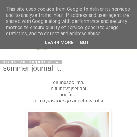
This site uses cookies from Google to deliver its services
and to analyze traffic. Your IP address and user-agent are
shared with Google along with performance and security
metrics to ensure quality of service, generate usage
statistics, and to detect and address abuse.
LEARN MORE
GOT IT
sreda, 20. avgust 2014
summer journal. t.
en mesec ima.
in triindvajset dni.
punčica.
ki ima
posebnega
angela varuha.