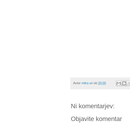
Avtor
mtka uri
ob
20:00
Ni komentarjev:
Objavite komentar