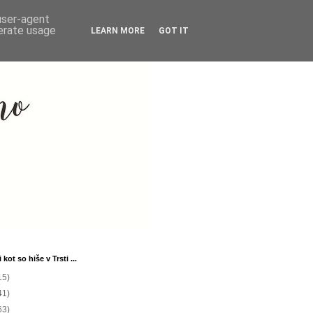
 user-agent
nerate usage
LEARN MORE
GOT IT
 kot so hiše v Trsti ...
15)
41)
63)