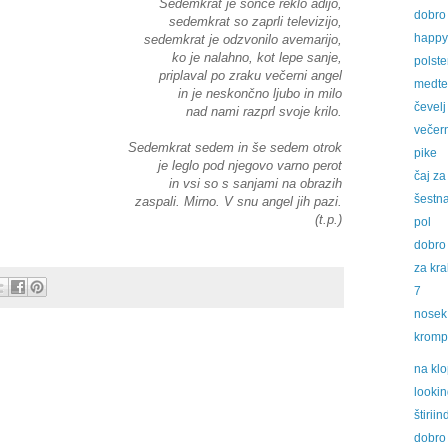
Sedemkrat je sonce reklo adijo,
dobro 
sedemkrat so zaprli televizijo,
happy
sedemkrat je odzvonilo avemarijo,
ko je nalahno, kot lepe sanje,
polste
priplaval po zraku večerni angel
medt
in je neskončno ljubo in milo
čevelj
nad nami razprl svoje krilo.
večer
Sedemkrat sedem in še sedem otrok
pike
je leglo pod njegovo varno perot
čaj za
in vsi so s sanjami na obrazih
šestna
zaspali. Mirno. V snu angel jih pazi.
(t.p.)
pol
dobro 
za kral
7
nosek
krompi
na klo
lookin
štiriin
dobro 