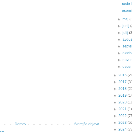
raste 
osemin
►
maj
(
►
junij
(
►
julij
(
►
avgu
►
sept
►
oktob
►
nove
►
dece
►
2016
(2
►
2017
(3
►
2018
(2
►
2019
(1
►
2020
(1
►
2021
(1
►
2022
(7
►
2023
(5
Domov
Starejša objava
►
2024
(7