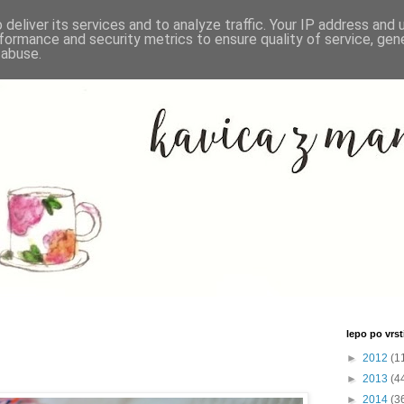
deliver its services and to analyze traffic. Your IP address and
formance and security metrics to ensure quality of service, ge
 abuse.
lepo po vrsti
►
2012
(1
►
2013
(4
►
2014
(3