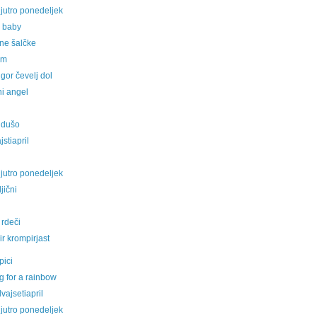
jutro ponedeljek
 baby
ne šalčke
em
 gor čevelj dol
ni angel
 dušo
jstiapril
jutro ponedeljek
jični
 rdeči
r krompirjast
pici
g for a rainbow
dvajsetiapril
jutro ponedeljek