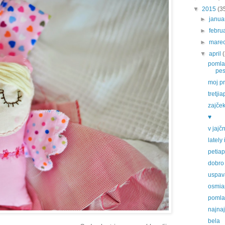
▼
2015
(3
►
janu
►
febru
►
mare
▼
april
pomlad
pes
moj pr
tretjia
zajček
♥
v jajč
lately
petiap
dobro 
uspav
osmiap
pomla
najna
bela