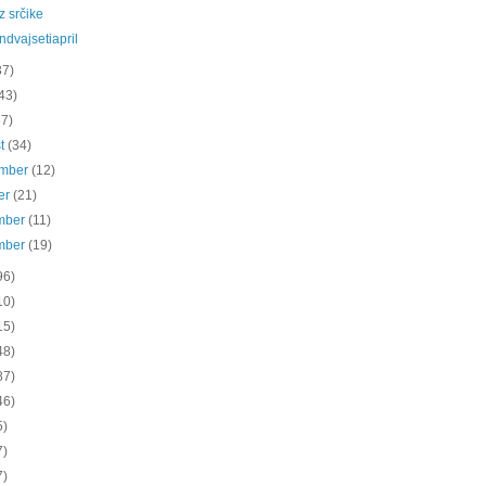
iz srčike
dvajsetiapril
37)
43)
37)
st
(34)
ember
(12)
er
(21)
mber
(11)
mber
(19)
96)
10)
15)
48)
87)
46)
5)
7)
7)