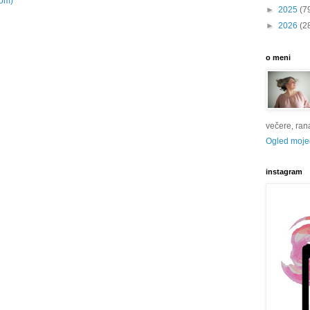
tom)
►
2025
(7
►
2026
(2
o meni
večere, rana 
Ogled mojeg
instagram