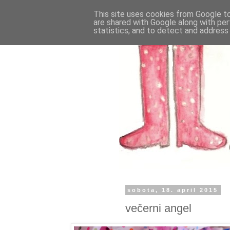
This site uses cookies from Google to 
are shared with Google along with per
statistics, and to detect and address
sobota, 18. april 2015
večerni angel