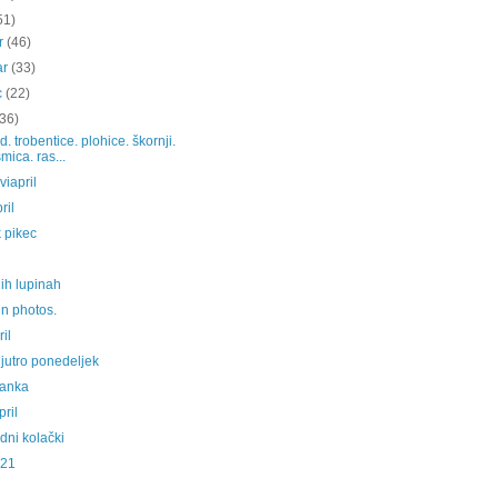
51)
ar
(46)
ar
(33)
c
(22)
(36)
. trobentice. plohice. škornji.
mica. ras...
viapril
pril
 pikec
nih lupinah
 in photos.
ril
jutro ponedeljek
anka
ril
dni kolački
j21