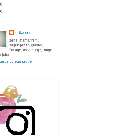
9)
8)
mtka uri
žena. mama trem.
zaljubljena v glasbo,
šivanje, ustvarjanje, dolge
jutra ...
a celotnega profila