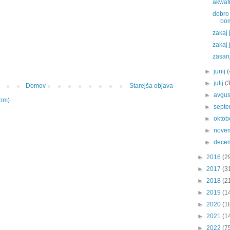
akwaf
dobro 
bo
zakaj
zakaj 
zasan
►
junij
(
►
julij
(
Domov
Starejša objava
►
avgu
tom)
►
sept
►
oktob
►
nove
►
dece
►
2016
(2
►
2017
(3
►
2018
(2
►
2019
(1
►
2020
(1
►
2021
(1
►
2022
(7