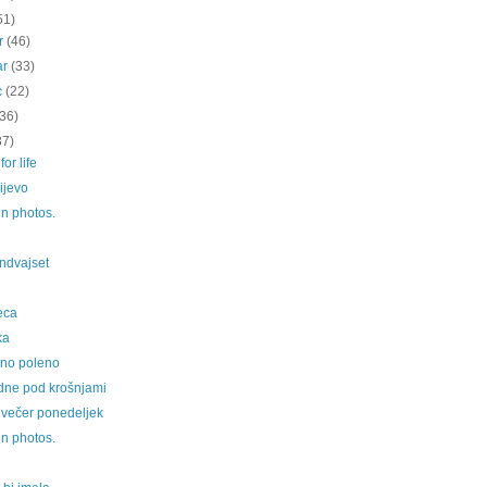
51)
ar
(46)
ar
(33)
c
(22)
(36)
37)
or life
ijevo
 in photos.
ndvajset
eca
ka
no poleno
dne pod krošnjami
 večer ponedeljek
 in photos.
i