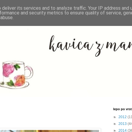
deliver its services and to analyze traffic. Your IP address and
formance and security metrics to ensure quality of service, ge
 abuse.
lepo po vrsti
►
2012
(1
►
2013
(4
►
2014
(3