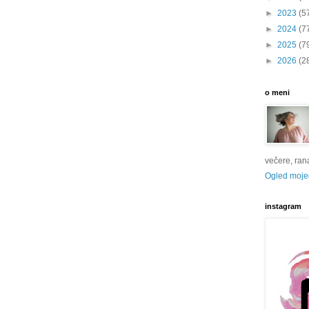
►
2023
(5
►
2024
(7
►
2025
(7
►
2026
(2
o meni
večere, rana 
Ogled mojeg
instagram