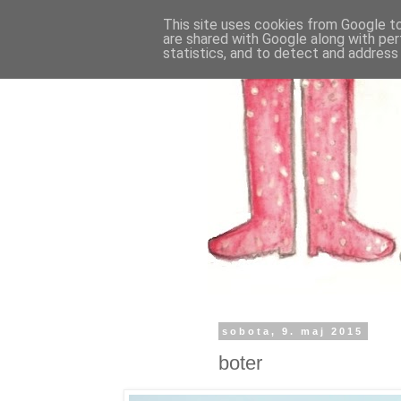
This site uses cookies from Google to 
are shared with Google along with per
statistics, and to detect and address
sobota, 9. maj 2015
boter