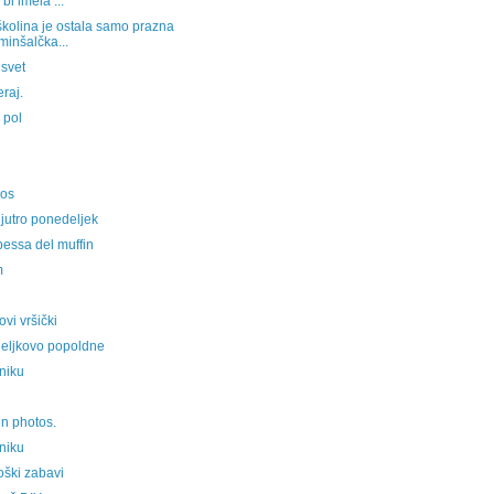
bi imela ...
kolina je ostala samo prazna
inšalčka...
 svet
eraj.
n pol
ros
jutro ponedeljek
pessa del muffin
m
vi vršički
eljkovo popoldne
niku
 in photos.
niku
oški zabavi