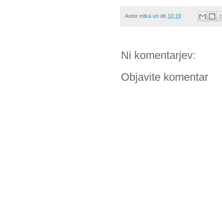
Avtor
mtka uri
ob
10:19
Ni komentarjev:
Objavite komentar