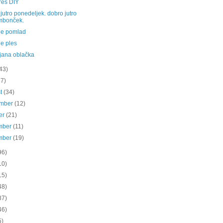
reš DIY
jutro ponedeljek. dobro jutro
mbonček.
 je pomlad
je ples
jana oblačka
43)
37)
st
(34)
ember
(12)
er
(21)
mber
(11)
mber
(19)
96)
10)
15)
48)
87)
46)
5)