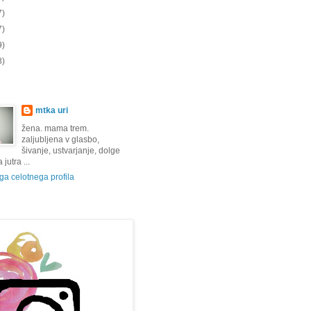
7)
7)
9)
8)
mtka uri
žena. mama trem.
zaljubljena v glasbo,
šivanje, ustvarjanje, dolge
jutra ...
a celotnega profila