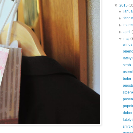
▼
2015
(3
►
janu
►
febru
►
mare
►
april
▼
maj
(
wings f
orienc
lately
strah
osemi
boter
puošt
stoen
poseb
popol
dober
lately
smrčk