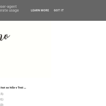
 user-agent
nerate usage
LEARN MORE
GOT IT
 kot so hiše v Trsti ...
15)
41)
63)