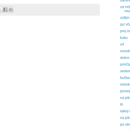
danes 
od miš
mum
zofijin
jaz vč
prej i
kuku
vrt
nosot
dobro 
prinči
sede
bučka
smreko
poned
na pik
tri
lately
na pik
po otr