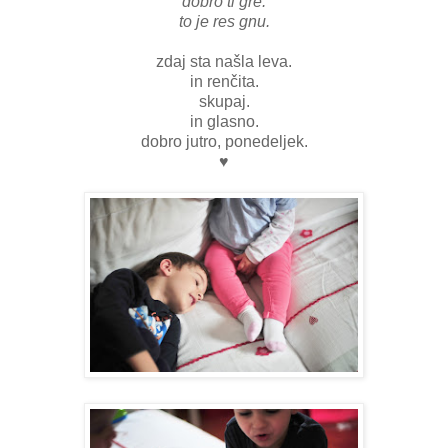
dobro ti gre.
to je res gnu.
zdaj sta našla leva.
in renčita.
skupaj.
in glasno.
dobro jutro, ponedeljek.
♥