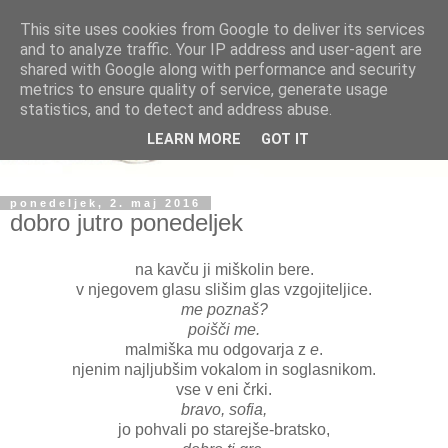
This site uses cookies from Google to deliver its services
and to analyze traffic. Your IP address and user-agent are
shared with Google along with performance and security
metrics to ensure quality of service, generate usage
statistics, and to detect and address abuse.
LEARN MORE
GOT IT
ponedeljek, 2. maj 2016
dobro jutro ponedeljek
na kavču ji miškolin bere.
v njegovem glasu slišim glas vzgojiteljice.
me poznaš?
poišči me.
malmiška mu odgovarja z
e
.
njenim najljubšim vokalom in soglasnikom.
vse v eni črki.
bravo, sofia,
jo pohvali po starejše-bratsko,