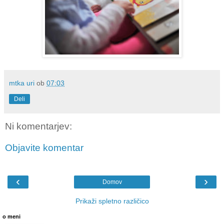
mtka uri
ob
07:03
Deli
Ni komentarjev:
Objavite komentar
‹
›
Domov
Prikaži spletno različico
o meni