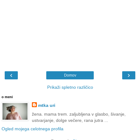
‹
›
Domov
Prikaži spletno različico
o meni
mtka uri
žena. mama trem. zaljubljena v glasbo, šivanje,
ustvarjanje, dolge večere, rana jutra ...
Ogled mojega celotnega profila