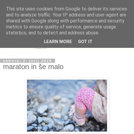
This site uses cookies from Google to deliver its services
and to analyze traffic. Your IP address and user-agent are
shared with Google along with performance and security
metrics to ensure quality of service, generate usage
statistics, and to detect and address abuse.
LEARN MORE
GOT IT
sobota, 2. julij 2016
maraton in še malo