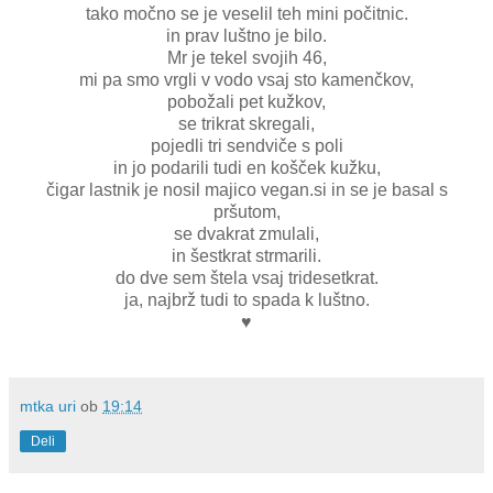
tako močno se je veselil teh mini počitnic.
in prav luštno je bilo.
Mr je tekel svojih 46,
mi pa smo vrgli v vodo vsaj sto kamenčkov,
pobožali pet kužkov,
se trikrat skregali,
pojedli tri sendviče s poli
in jo podarili tudi en košček kužku,
čigar lastnik je nosil majico vegan.si in se je basal s
pršutom,
se dvakrat zmulali,
in šestkrat strmarili.
do dve sem štela vsaj tridesetkrat.
ja, najbrž tudi to spada k luštno.
♥
mtka uri
ob
19:14
Deli