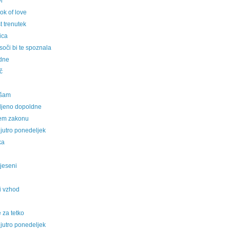
i
ok of love
t trenutek
ica
soči bi te spoznala
dne
č
ešam
bljeno dopoldne
em zakonu
jutro ponedeljek
ka
jeseni
i vzhod
e za tetko
jutro ponedeljek