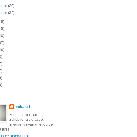
mber
(20)
mber
(32)
10)
15)
48)
87)
46)
5)
7)
7)
9)
8)
mtka uri
žena. mama trem.
zaljubljena v glasbo,
šivanje, ustvarjanje, dolge
jutra ...
a celotnega profila