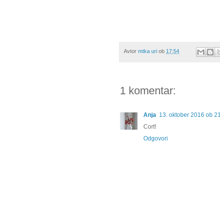
Avtor
mtka uri
ob
17:54
1 komentar:
Anja
13. oktober 2016 ob 2
Cort!
Odgovori