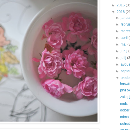
►
2015
(3
▼
2016
(2
►
janu
►
febru
►
mare
►
april
►
maj
(
►
junij
(
►
julij
(
►
avgu
►
sept
▼
oktob
terezi
prvi o
zakaj 
mulc
dober 
mima
petru