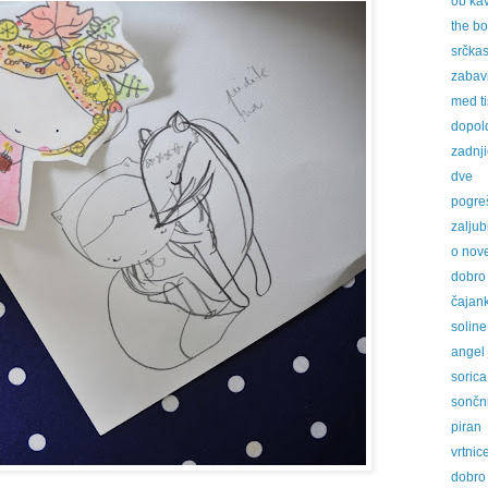
ob kav
the bo
srčkas
zabav
med ti
dopol
zadnji
dve
pogr
zalju
o nov
dobro 
čajan
soline
angel 
sorica
sončn
piran
vrtnic
dobro 