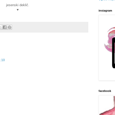
jesenski deklič.
♥
instagram
1:10
facebook