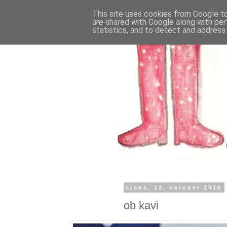
This site uses cookies from Google to 
are shared with Google along with per
statistics, and to detect and address
sreda, 12. oktober 2016
ob kavi