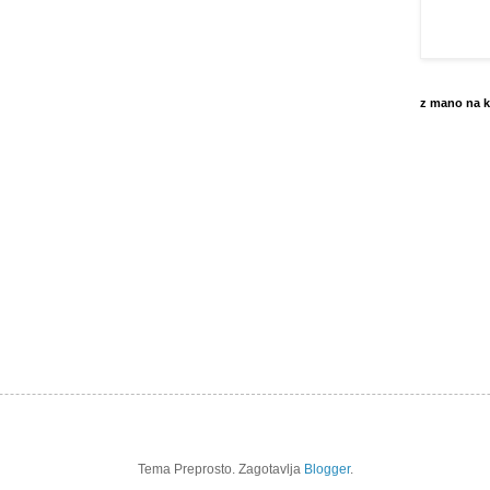
z mano na k
Tema Preprosto. Zagotavlja
Blogger
.