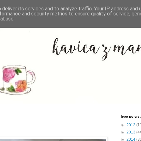
deliver its services and to analyze traffic. Your IP address and
formance and security metrics to ensure quality of service, ge
 abuse.
lepo po vrsti
►
2012
(1
►
2013
(4
►
2014
(3