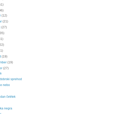
51)
96)
ar
(12)
ar
(21)
c
(27)
(35)
31)
22)
31)
st
(19)
ember
(19)
er
(27)
ja
ktobrski sprehod
je nebo
dan četrtek
ška negra