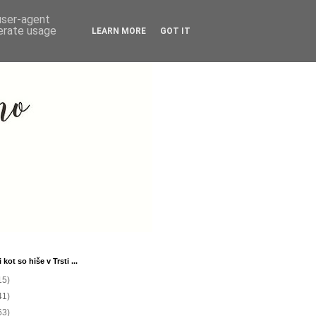
 user-agent
nerate usage
LEARN MORE
GOT IT
 kot so hiše v Trsti ...
15)
41)
63)