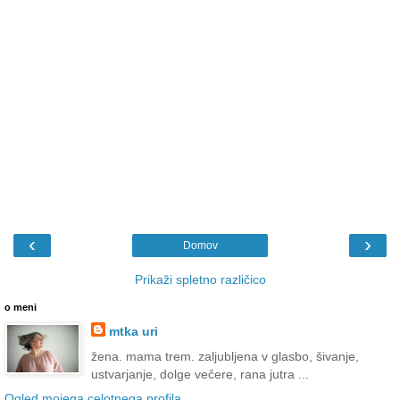
‹
›
Domov
Prikaži spletno različico
o meni
mtka uri
žena. mama trem. zaljubljena v glasbo, šivanje,
ustvarjanje, dolge večere, rana jutra ...
Ogled mojega celotnega profila