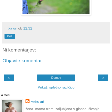
mtka uri
ob
12:32
Deli
Ni komentarjev:
Objavite komentar
‹
›
Domov
Prikaži spletno različico
o meni
mtka uri
žena. mama trem. zaljubljena v glasbo, šivanje,