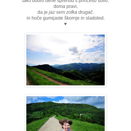
tako dobro dene sprehod s princeso sofio.
doma pravi,
da je
jaz sem zofka drugač
.
in hoče gumijaste škornje in sladoled.
♥