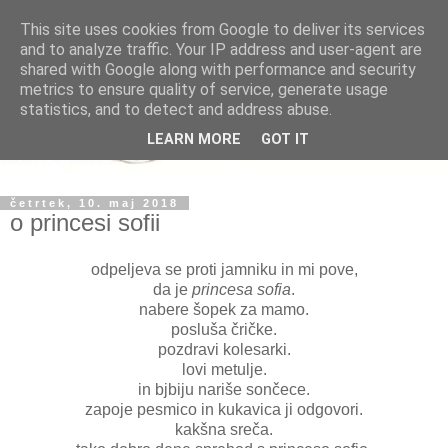
This site uses cookies from Google to deliver its services
and to analyze traffic. Your IP address and user-agent are
shared with Google along with performance and security
metrics to ensure quality of service, generate usage
statistics, and to detect and address abuse.
LEARN MORE
GOT IT
četrtek, 10. maj 2018
o princesi sofii
odpeljeva se proti jamniku in mi pove,
da je
princesa sofia
.
nabere šopek za mamo.
posluša čričke.
pozdravi kolesarki.
lovi metulje.
in bjbiju nariše sončece.
zapoje pesmico in kukavica ji odgovori.
kakšna sreča.