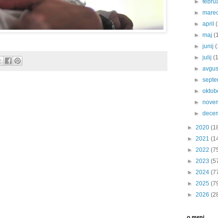
►
febru
►
mare
►
april
►
maj
(
►
junij
(
►
julij
(
►
avgu
►
sept
►
oktob
►
nove
►
dece
►
2020
(1
►
2021
(1
►
2022
(7
►
2023
(5
►
2024
(7
►
2025
(7
►
2026
(2
o meni