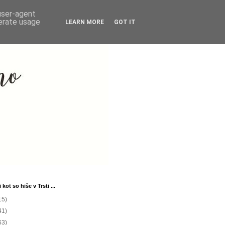
 user-agent
nerate usage
LEARN MORE
GOT IT
 kot so hiše v Trsti ...
15)
41)
63)