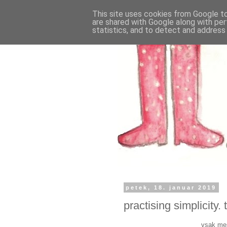
This site uses cookies from Google to 
are shared with Google along with per
statistics, and to detect and address
petek, 18. januar 2019
practising simplicity.
vsak mes