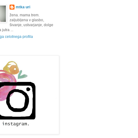
mtka uri
žena. mama trem.
zaljubljena v glasbo,
šivanje, ustvarjanje, dolge
jutra ...
a celotnega profila