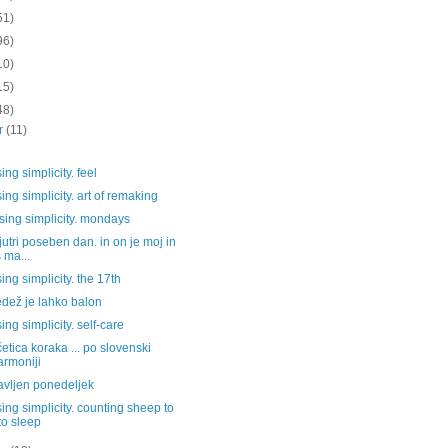
51)
96)
10)
15)
48)
ar
(11)
ing simplicity. feel
sing simplicity. art of remaking
ising simplicity. mondays
 jutri poseben dan. in on je moj in
 ma...
sing simplicity. the 17th
dež je lahko balon
sing simplicity. self-care
etica koraka ... po slovenski
harmoniji
avljen ponedeljek
sing simplicity. counting sheep to
to sleep