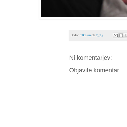
Avtor
mtka uri
ob
11:17
Ni komentarjev:
Objavite komentar