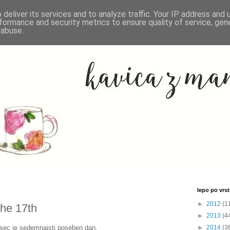
deliver its services and to analyze traffic. Your IP address and
formance and security metrics to ensure quality of service, ge
 abuse.
lepo po vrsti
►
2012
(1
 the 17th
►
2013
(4
ec je sedemnajsti poseben dan.
►
2014
(3