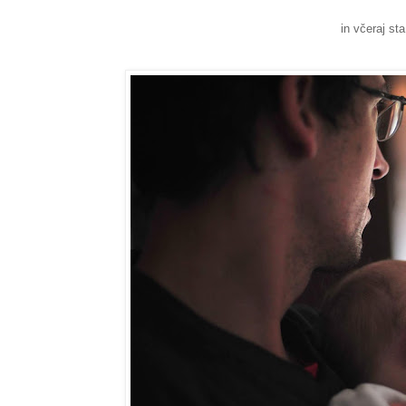
in včeraj sta