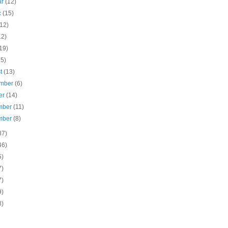
ar
(12)
c
(15)
(12)
12)
19)
15)
st
(13)
ember
(6)
er
(14)
mber
(11)
mber
(8)
87)
46)
5)
7)
7)
9)
8)