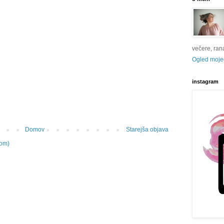
večere, rana 
Ogled mojeg
instagram
Domov
Starejša objava
tom)