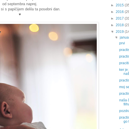
od septembra naprej.
►
2015
(3
 si s papičijem delila ta posebni dan.
►
2016
(2
♥
►
2017
(3
►
2018
(2
▼
2019
(1
▼
janu
prvi
practis
practi
pracit
ker je
naš
practi
moj se
practi
naša č
fil
pozdr
practi
go 