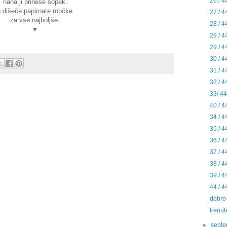
26 / 4
nana ji prinese šopek.
n dišeče papirnate robčke.
27 / 4
za vse najboljše.
28 / 4
♥
29 / 4
29 / 4
30 / 4
31 / 4
32 / 4
33/ 44
40 / 4
34 / 4
35 / 4
36 / 4
37 / 4
38 / 4
39 / 4
44 / 4
dobro 
trenut
►
sept