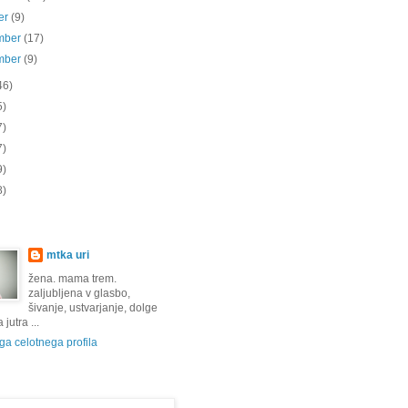
er
(9)
mber
(17)
mber
(9)
46)
5)
7)
7)
9)
8)
mtka uri
žena. mama trem.
zaljubljena v glasbo,
šivanje, ustvarjanje, dolge
jutra ...
a celotnega profila