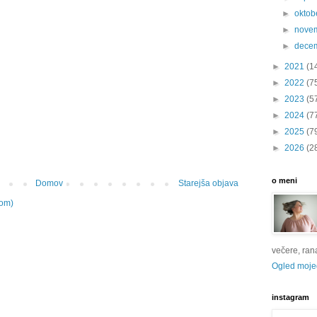
►
oktob
►
nove
►
dece
►
2021
(1
►
2022
(7
►
2023
(5
►
2024
(7
►
2025
(7
►
2026
(2
o meni
Domov
Starejša objava
tom)
večere, rana 
Ogled mojeg
instagram