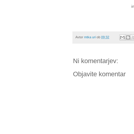
i
Avtor
mtka uri
ob
09:32
Ni komentarjev:
Objavite komentar