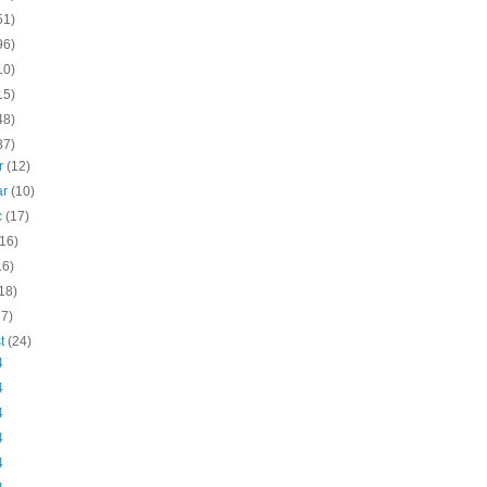
51)
96)
10)
15)
48)
87)
ar
(12)
ar
(10)
c
(17)
(16)
16)
18)
27)
st
(24)
4
4
4
4
4