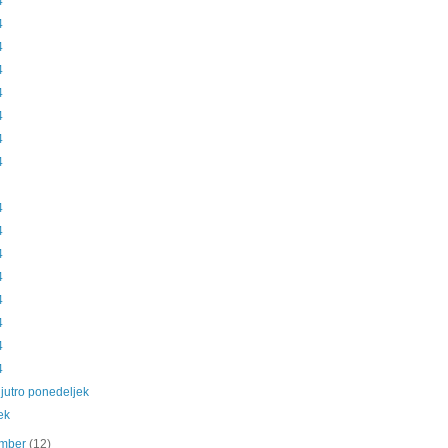
4
4
4
4
4
4
4
4
4
4
4
4
4
4
4
4
jutro ponedeljek
ek
ember
(12)