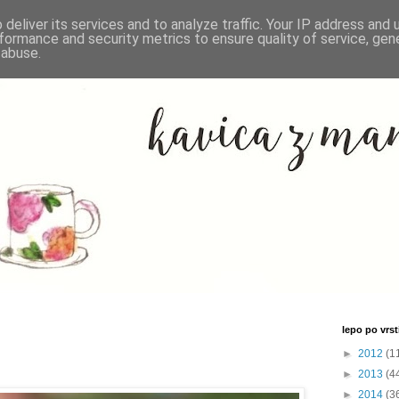
deliver its services and to analyze traffic. Your IP address and
formance and security metrics to ensure quality of service, ge
 abuse.
lepo po vrsti
►
2012
(1
►
2013
(4
►
2014
(3