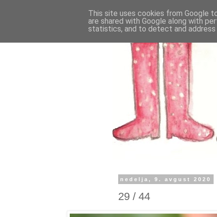
This site uses cookies from Google to 
are shared with Google along with per
statistics, and to detect and address
nedelja, 9. avgust 2020
29 / 44