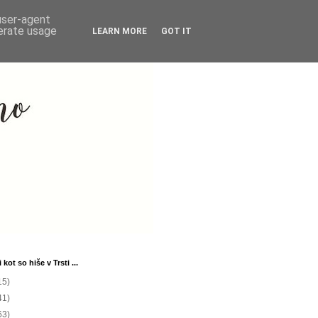
 user-agent
nerate usage
LEARN MORE
GOT IT
 kot so hiše v Trsti ...
15)
41)
63)