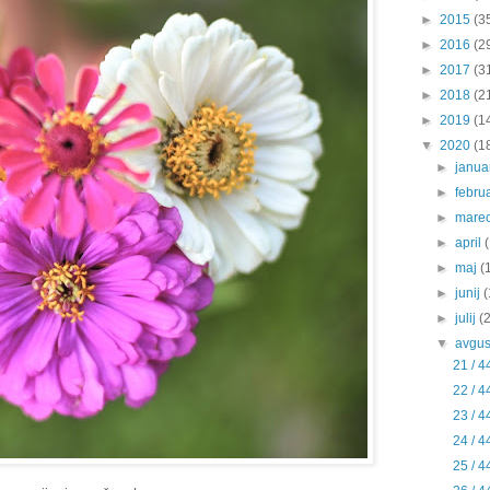
►
2015
(3
►
2016
(2
►
2017
(3
►
2018
(2
►
2019
(1
▼
2020
(1
►
janu
►
febru
►
mare
►
april
►
maj
(
►
junij
(
►
julij
(
▼
avgu
21 / 4
22 / 4
23 / 4
24 / 4
25 / 4