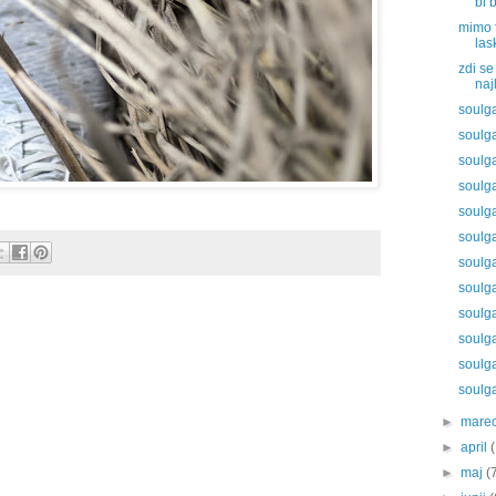
bi b
mimo t
las
zdi se
naj
soulg
soulg
soulg
soulg
soulg
soulg
soulg
soulg
soulg
soulg
soulg
soulg
►
mare
►
april
►
maj
(