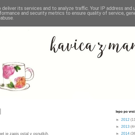
deliver its services and to analyze traffic. Your IP address and
formance and security metrics to ensure quality of service, ge
 abuse.
lepo po vrsti
►
2012
(1
►
2013
(4
pet je zapis ostal v osnutkih.
►
2014
(3