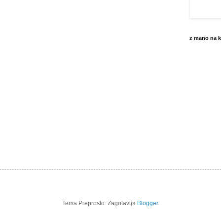
z mano na k
Tema Preprosto. Zagotavlja
Blogger
.