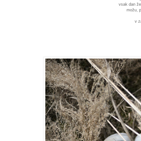
vsak dan žel
možu, pr
v z