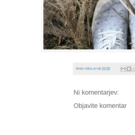
Avtor
mtka uri
ob
20:58
Ni komentarjev:
Objavite komentar