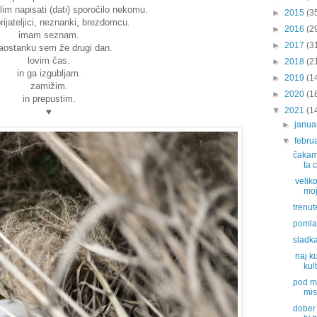
im napisati (dati) sporočilo nekomu.
►
2015
(3
ijateljici, neznanki, brezdomcu.
►
2016
(2
imam seznam.
►
2017
(3
aostanku sem že drugi dan.
lovim čas.
►
2018
(2
in ga izgubljam.
►
2019
(1
zamižim.
►
2020
(1
in prepustim.
▼
2021
(1
♥
►
janu
▼
febru
čakam 
ta c
veliko
moj
trenut
pomla
sladka
naj ku
kult
pod mo
misl
dober 