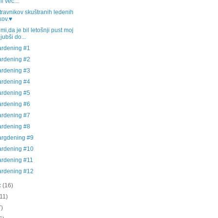
il več...
ravnikov skuštranih ledenih
kov.♥
 mi,da je bil letošnji pust moj
ljubši do...
ardening #1
ardening #2
ardening #3
ardening #4
ardening #5
ardening #6
ardening #7
ardening #8
argdening #9
ardening #10
ardening #11
ardening #12
c
(16)
(11)
7)