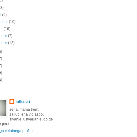
6)
13)
st
(9)
ember
(10)
er
(16)
mber
(7)
mber
(18)
5)
7)
7)
9)
8)
mtka uri
žena. mama trem.
zaljubljena v glasbo,
šivanje, ustvarjanje, dolge
jutra ...
a celotnega profila