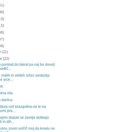
51)
96)
10)
15)
48)
87)
46)
ar
(11)
ar
(22)
pomlad.do takrat pa naj bo dovolj
vetlič...
 malih in velikih srčec sestavlja
e srce...
ek
dna vila
 darilca
ltura celi brazgotine.ne le na
urni pra...
jimi stopali se zemlje dotikajo
i in dih...
ulov, zoom volčič moj.da kmalu ne