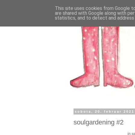
This site uses cookies from Google to 
are shared with Google along with per
statistics, and to detect and address
sobota, 20. februar 2021
soulgardening #2
in s