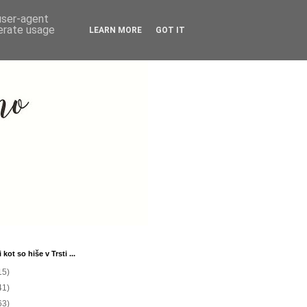
 user-agent
nerate usage
LEARN MORE
GOT IT
 kot so hiše v Trsti ...
15)
41)
63)