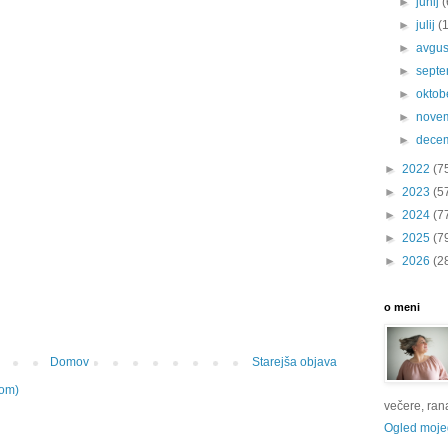
►
junij
(
►
julij
(
►
avgu
►
sept
►
oktob
►
nove
►
dece
►
2022
(7
►
2023
(5
►
2024
(7
►
2025
(7
►
2026
(2
o meni
Domov
Starejša objava
tom)
večere, rana 
Ogled mojeg