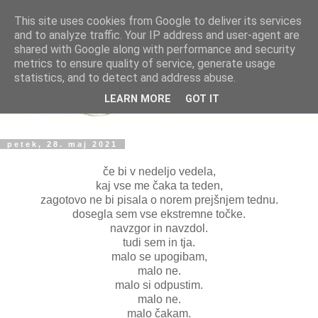
This site uses cookies from Google to deliver its services
and to analyze traffic. Your IP address and user-agent are
shared with Google along with performance and security
metrics to ensure quality of service, generate usage
statistics, and to detect and address abuse.
LEARN MORE
GOT IT
petek, 28. maj 2021
če bi v nedeljo vedela,
kaj vse me čaka ta teden,
zagotovo ne bi pisala o norem prejšnjem tednu.
dosegla sem vse ekstremne točke.
navzgor in navzdol.
tudi sem in tja.
malo se upogibam,
malo ne.
malo si odpustim.
malo ne.
malo čakam.