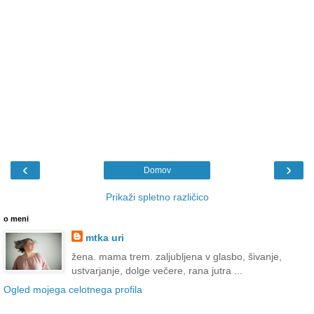
‹
›
Domov
Prikaži spletno različico
o meni
mtka uri
žena. mama trem. zaljubljena v glasbo, šivanje,
ustvarjanje, dolge večere, rana jutra ...
Ogled mojega celotnega profila