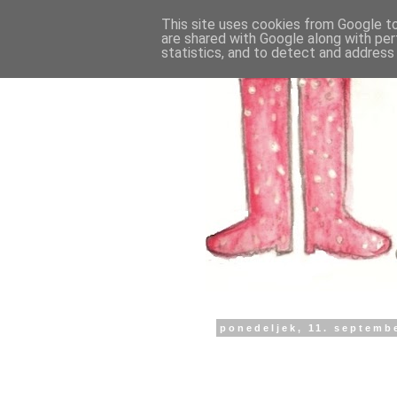
This site uses cookies from Google to 
are shared with Google along with per
statistics, and to detect and address
ponedeljek, 11. septemb