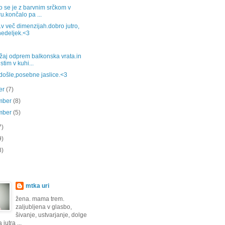
 se je z barvnim srčkom v
ru.končalo pa ...
v več dimenzijah.dobro jutro,
edeljek.<3
žaj odprem balkonska vrata.in
stim v kuhi...
došle,posebne jaslice.<3
er
(7)
mber
(8)
mber
(5)
7)
9)
8)
mtka uri
žena. mama trem.
zaljubljena v glasbo,
šivanje, ustvarjanje, dolge
jutra ...