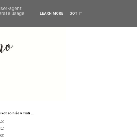
 user-agent
nerate usage
LEARN MORE
GOT IT
 kot so hiše v Trsti ...
15)
41)
63)