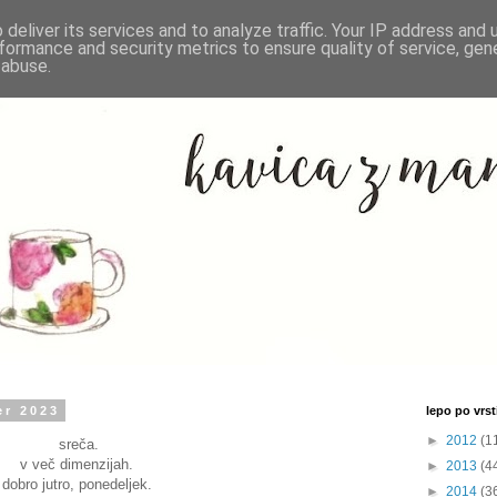
deliver its services and to analyze traffic. Your IP address and
formance and security metrics to ensure quality of service, ge
 abuse.
er 2023
lepo po vrsti
►
2012
(1
sreča.
v več dimenzijah.
►
2013
(4
dobro jutro, ponedeljek.
►
2014
(3