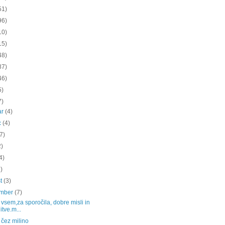
51)
96)
10)
15)
48)
87)
46)
5)
7)
ar
(4)
c
(4)
(7)
2)
4)
6)
st
(3)
ember
(7)
vsem,za sporočila, dobre misli in
itve.m...
 čez milino