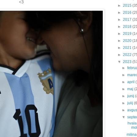
<3
►
2015
(3
►
2016
(2
►
2017
(3
►
2018
(2
►
2019
(1
►
2020
(1
►
2021
(1
►
2022
(7
▼
2023
(5
►
febru
►
mare
►
april
►
maj
(
►
junij
(
►
julij
(
►
avgu
▼
sept
hvala 
mol
milina