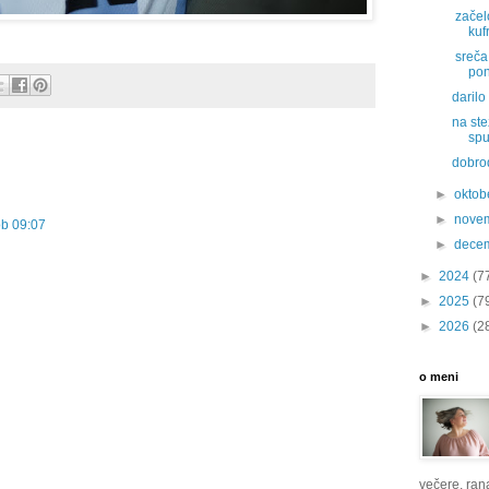
začelo
kuf
sreča.
pon
darilo
na ste
spu
dobro
►
oktob
►
nove
ob 09:07
►
dece
►
2024
(7
►
2025
(7
►
2026
(2
o meni
večere, rana 