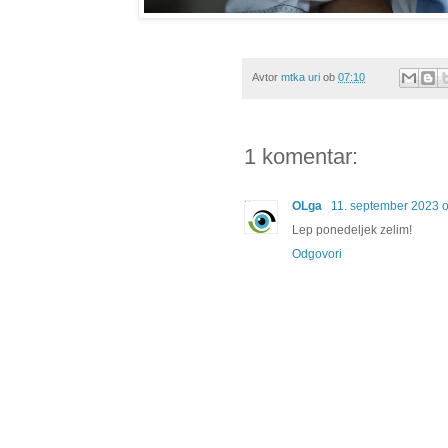
Avtor
mtka uri
ob
07:10
1 komentar:
OLga
11. september 2023 
Lep ponedeljek zelim!
Odgovori