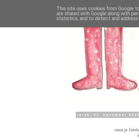
This site uses cookies from Google to 
are shared with Google along with per
statistics, and to detect and address
torek, 21. november 202
nana je želel
i