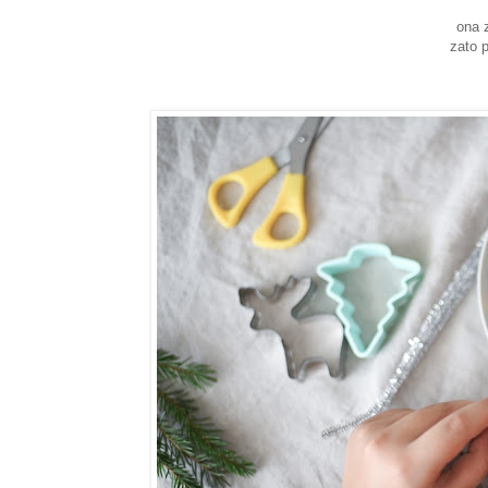
ona z
zato 