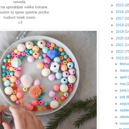
seveda.
►
2015
(3
na uporabljati velike tiskane.
►
2016
(2
pustim tu
njene spretne prstke
.
čudovit torek vsem.
►
2017
(3
<3
►
2018
(2
►
2019
(1
►
2020
(1
►
2021
(1
►
2022
(7
▼
2023
(5
►
febru
►
mare
►
april
►
maj
(
►
junij
(
►
julij
(
►
avgu
►
sept
►
oktob
▼
nove