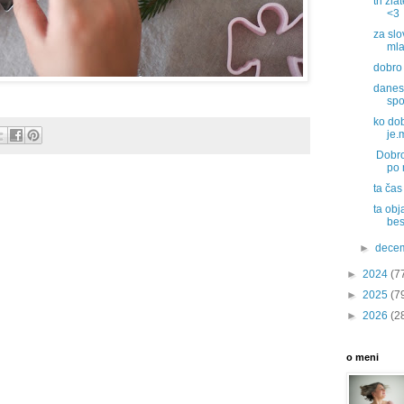
tri zla
<3
za slo
mla
dobro 
danes 
spo
ko dob
je.
Dobro 
po 
ta čas
ta obj
bes
►
dece
►
2024
(7
►
2025
(7
►
2026
(2
o meni