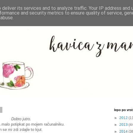
deliver its services and to analyze traffic. Your IP address and
formance and security metrics to ensure quality of service, ge
 abuse.
3
lepo po vrsti
►
2012
(1
Dobro jutro.
a malo potipkat po mojem računalniku.
►
2013
(4
n se mi zdi zdajle to kjut.
►
2014
(3