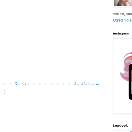
večere, rana 
Ogled mojeg
instagram
Domov
Starejša objava
tom)
facebook