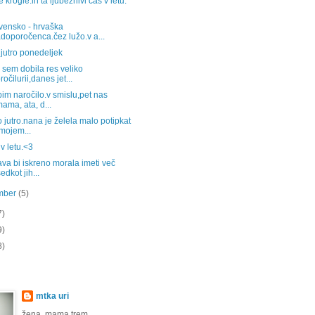
te krogle.in ta ljubeznivi čas v letu.
vensko - hrvaška
doporočenca.čez lužo.v a...
jutro ponedeljek
sem dobila res veliko
ročilurii,danes jet...
im naročilo.v smislu,pet nas
mama, ata, d...
jutro.nana je želela malo potipkat
mojem...
 v letu.<3
ava bi iskreno morala imeti več
edkot jih...
mber
(5)
7)
9)
8)
mtka uri
žena. mama trem.