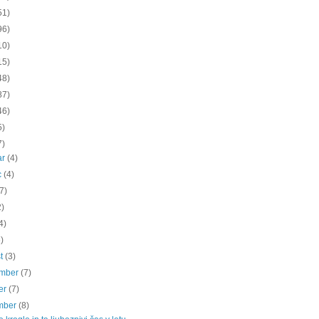
51)
96)
10)
15)
48)
87)
46)
5)
7)
ar
(4)
c
(4)
(7)
2)
4)
6)
st
(3)
ember
(7)
er
(7)
mber
(8)