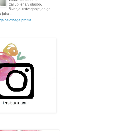
zaljubljena v glasbo,
šivanje, ustvarjanje, dolge
jutra ...
a celotnega profila