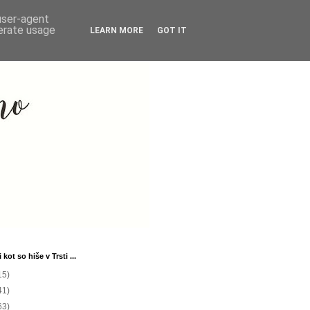
 user-agent
nerate usage
LEARN MORE
GOT IT
 kot so hiše v Trsti ...
15)
41)
63)