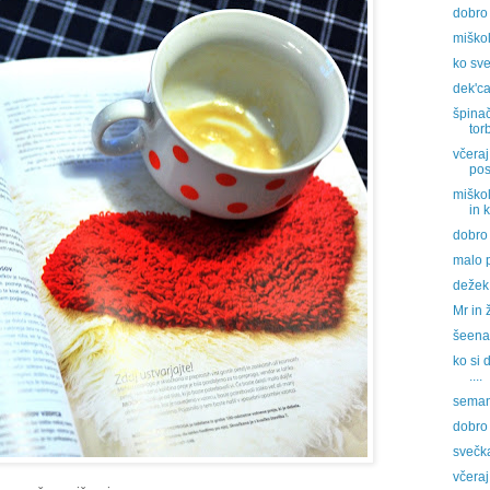
dobro 
miškol
ko sve
dek'ca
špinač
tor
včeraj
pos
miško
in k
dobro 
malo p
dežek 
Mr in 
šeena
ko si 
....
seman
dobro 
svečk
včeraj