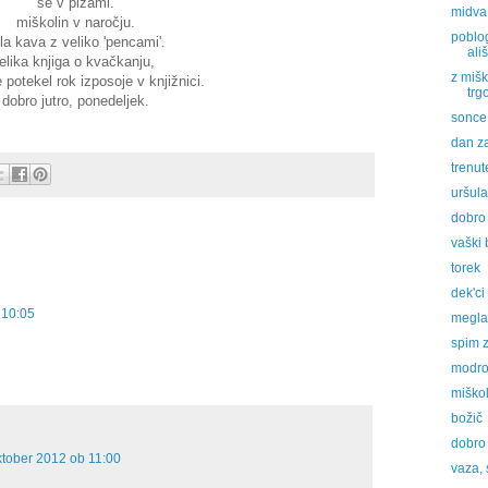
še v pižami.
midva
miškolin v naročju.
poblog
la kava z veliko 'pencami'.
ališ
elika knjiga o kvačkanju,
z mišk
že potekel rok izposoje v knjižnici.
trg
dobro jutro, ponedeljek.
sonce 
dan za
trenut
uršula
dobro 
vaški 
torek
dek'ci
 10:05
megla,
spim 
modro
miško
božič
dobro 
ktober 2012 ob 11:00
vaza, 