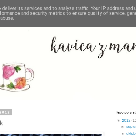
deliver its services and to analyze traffic. Your IP address and
formance and security metrics to ensure quality of service, ge
 abuse.
 2012
lepo po vrsti
▼
2012
(1
ek
►
sept
▼
oktob