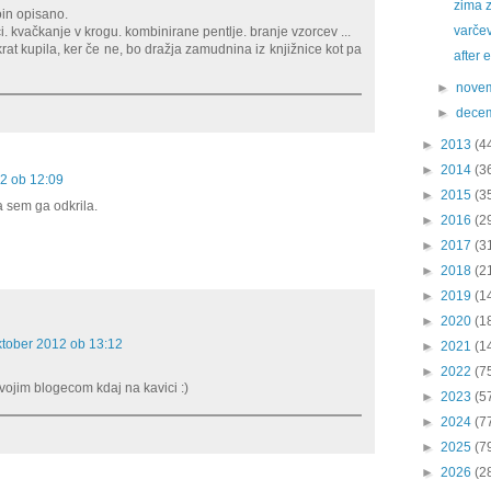
zima 
oin opisano.
varčev
i. kvačkanje v krogu. kombinirane pentlje. branje vzorcev ...
rat kupila, ker če ne, bo dražja zamudnina iz knjižnice kot pa
after 
►
nove
►
dece
►
2013
(4
►
2014
(3
12 ob 12:09
►
2015
(3
 sem ga odkrila.
►
2016
(2
►
2017
(3
►
2018
(2
►
2019
(1
►
2020
(1
ktober 2012 ob 13:12
►
2021
(1
►
2022
(7
tvojim blogecom kdaj na kavici :)
►
2023
(5
►
2024
(7
►
2025
(7
►
2026
(2