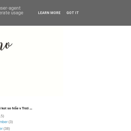
 user-agent
nerate usage
LEARN MORE
GOT IT
 kot so hiše v Trsti ...
15)
ember
(3)
er
(38)