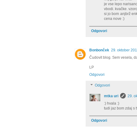
je vse lepo narisan
vbodi. kvačke. vzorc
si jo bom anjbrž enk
cena nove :)
Odgovori
Bonbonček
29. oktober 20
Čudovit blog. Sem vesela, da
LP
Odgovori
Odgovori
mtka uri
29. o
:) hvala :)
tudi jaz bom zdaj s 
Odgovori