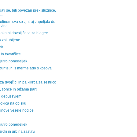
ati se. biti povezan prek sluznice.
...
olinom sva se zjutraj zapeljala do
ovine...
aka ni dovolj časa za blogec
 zaljubljene
ek
 in tovarišice
jutro ponedeljek
buhteljni s mermelado s kosova
 za dvojčici in pajkikl'ca za sestrico
 sonce in pižama parti
z debussyjem
okica na obisku
linove vesele nogice
jutro ponedeljek
srčki in grb na zastavi