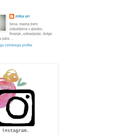
mtka uri
žena. mama trem.
zaljubljena v glasbo,
šivanje, ustvarjanje, dolge
jutra ...
a celotnega profila