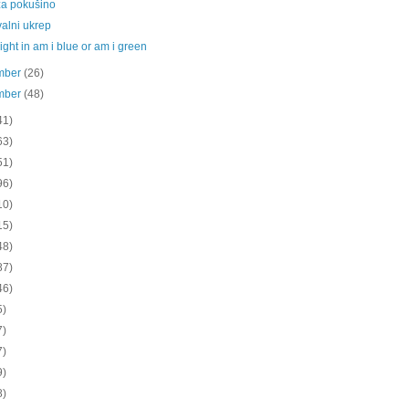
za pokušino
alni ukrep
eight in am i blue or am i green
mber
(26)
mber
(48)
41)
63)
51)
96)
10)
15)
48)
87)
46)
5)
7)
7)
9)
8)