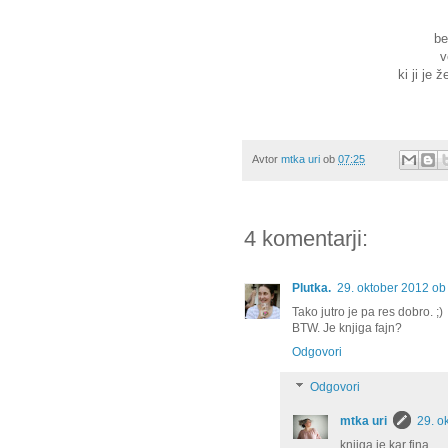
be
v
ki ji je 
Avtor
mtka uri
ob
07:25
4 komentarji:
Plutka.
29. oktober 2012 ob
Tako jutro je pa res dobro. ;)
BTW. Je knjiga fajn?
Odgovori
Odgovori
mtka uri
29. o
knjiga je kar fina.