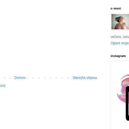
o meni
večere, rana 
Ogled mojeg
instagram
Domov
Starejša objava
tom)