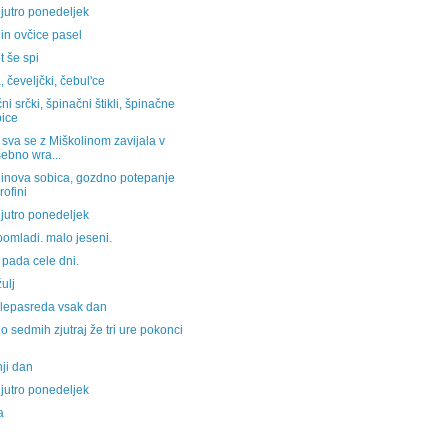
jutro ponedeljek
in ovčice pasel
t še spi
, čeveljčki, čebul'ce
ni srčki, špinačni štikli, špinačne
bice
 sva se z Miškolinom zavijala v
ebno wra...
linova sobica, gozdno potepanje
rofini
jutro ponedeljek
omladi. malo jeseni.
pada cele dni.
žulj
lepasreda vsak dan
do sedmih zjutraj že tri ure pokonci
ji dan
jutro ponedeljek
a