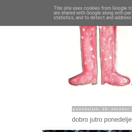
This site uses cookies from Google to 
are shared with Google along with per
statistics, and to detect and address
ponedeljek, 29. oktober
dobro jutro ponedelj