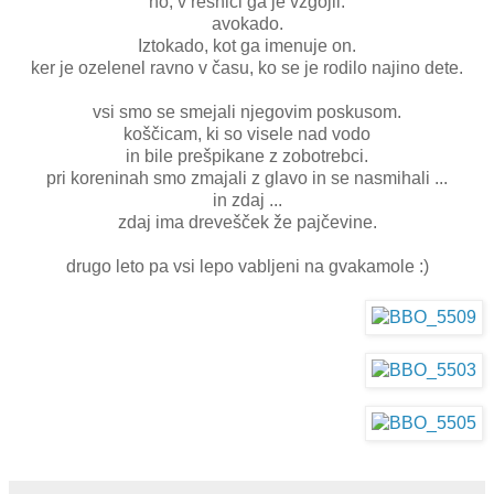
no, v resnici ga je vzgojil.
avokado.
Iztokado, kot ga imenuje on.
ker je ozelenel ravno v času, ko se je rodilo najino dete.
vsi smo se smejali njegovim poskusom.
koščicam, ki so visele nad vodo
in bile prešpikane z zobotrebci.
pri koreninah smo zmajali z glavo in se nasmihali ...
in zdaj ...
zdaj ima drevešček že pajčevine.
drugo leto pa vsi lepo vabljeni na gvakamole :)