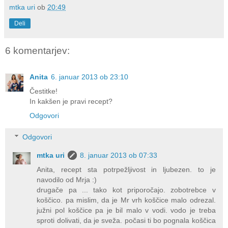
mtka uri
ob
20:49
Deli
6 komentarjev:
Anita
6. januar 2013 ob 23:10
Čestitke!
In kakšen je pravi recept?
Odgovori
Odgovori
mtka uri
8. januar 2013 ob 07:33
Anita, recept sta potrpežljivost in ljubezen. to je
navodilo od Mrja :)
drugače pa ... tako kot priporočajo. zobotrebce v
koščico. pa mislim, da je Mr vrh koščice malo odrezal.
južni pol koščice pa je bil malo v vodi. vodo je treba
sproti dolivati, da je sveža. počasi ti bo pognala koščica