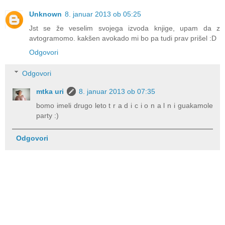
Unknown
8. januar 2013 ob 05:25
Jst se že veselim svojega izvoda knjige, upam da z
avtogramomo. kakšen avokado mi bo pa tudi prav prišel :D
Odgovori
Odgovori
mtka uri
8. januar 2013 ob 07:35
bomo imeli drugo leto t r a d i c i o n a l n i guakamole
party :)
Odgovori