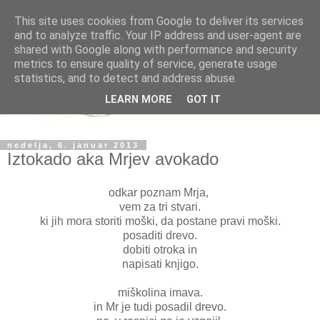
This site uses cookies from Google to deliver its services
and to analyze traffic. Your IP address and user-agent are
shared with Google along with performance and security
metrics to ensure quality of service, generate usage
statistics, and to detect and address abuse.
LEARN MORE
GOT IT
nedelja, 6. januar 2013
Iztokado aka Mrjev avokado
odkar poznam Mrja,
vem za tri stvari.
ki jih mora storiti moški, da postane pravi moški.
posaditi drevo.
dobiti otroka in
napisati knjigo.
miškolina imava.
in Mr je tudi posadil drevo.