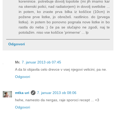
koreninice. potrebuje dovolj topolote (mi jih imamo kar
na okenski polici, nad radiatorjem) in dovolj svetlobe ...
in potem, ko zraste prva bilka iz koščice (10cm) in
požene prve listke, jo obrežeš. rastlinico. do (prvega
listka). in potem bo ponovno pognala nove listke in bo
rastla do neba :) če pa se slučajno ne zgodi, naj te
potolažim. niso vse koščice 'primerne' ... lp
Odgovori
Mr.
7. januar 2013 ob 07:45
A da bi objavila celo drevce v vsej njegovi velicini, pa ne.
Odgovori
mtka uri
7. januar 2013 ob 08:06
hehe, namesto da nergas, raje sporoci recept ... <3
Odgovori