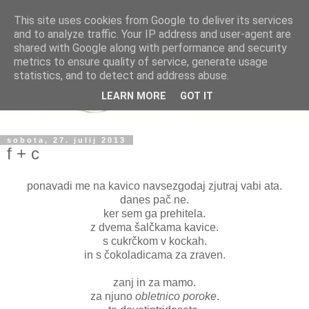
This site uses cookies from Google to deliver its services
and to analyze traffic. Your IP address and user-agent are
shared with Google along with performance and security
metrics to ensure quality of service, generate usage
statistics, and to detect and address abuse.
LEARN MORE
GOT IT
sobota, 27. julij 2013
f + c
ponavadi me na kavico navsezgodaj zjutraj vabi ata.
danes pač ne.
ker sem ga prehitela.
z dvema šalčkama kavice.
s cukrčkom v kockah.
in s čokoladicama za zraven.
zanj in za mamo.
za njuno
obletnico poroke
.