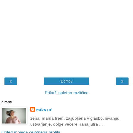
‹
›
Domov
Prikaži spletno različico
o meni
mtka uri
žena. mama trem. zaljubljena v glasbo, šivanje,
ustvarjanje, dolge večere, rana jutra ...
Ogled mojega celotnega profila