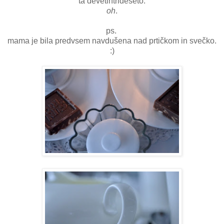
ta devetintrideseto.
oh
.
ps.
mama je bila predvsem navdušena nad prtičkom in svečko.
:)