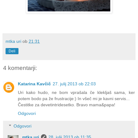
mtka uri
ob
21:31
Deli
4 komentarji:
Katarina Kavčič
27. julij 2013 ob 22:03
Uri kako hudo, ne bom vprašala če klekljaš sama, ker
potem bodo pa že frustracije:) In všeč mi je kavni servis...
Čestitke za devetintridesetko. Bravo mama&papa!
Odgovori
Odgovori
mtka uri
28. julij 2013 ob 11:35