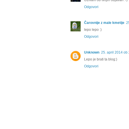
Uživam ob tvojih objavah :-)
Odgovori
Čarovnije z male kmetije
2
lepo lepo :)
Odgovori
Unknown
25. april 2014 ob
Lepo je brati ta blog:)
Odgovori