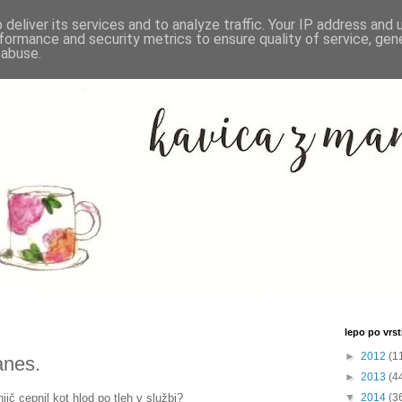
deliver its services and to analyze traffic. Your IP address and
formance and security metrics to ensure quality of service, ge
 abuse.
lepo po vrsti
►
2012
(1
danes.
►
2013
(4
njič cepnil kot hlod po tleh v službi?
▼
2014
(3