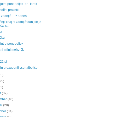
jutro ponedeljek. eh, torek
nočni prazniki
i zadnjič ... ? danes.
šnji 'kdaj si zadnjič' dan, se je
čal s...
ta
ičku
jutro ponedeljek
ni milni mehurčki
21.si
in prezgodnji vsenajboljše
25)
25)
41)
st
(37)
ember
(40)
er
(28)
mber
(34)