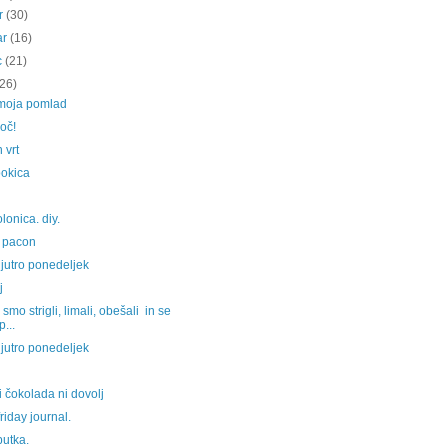
ar
(30)
ar
(16)
c
(21)
(26)
moja pomlad
oč!
 vrt
okica
lonica. diy.
i pacon
jutro ponedeljek
j
smo strigli, limali, obešali in se
p...
jutro ponedeljek
i čokolada ni dovolj
riday journal.
putka.