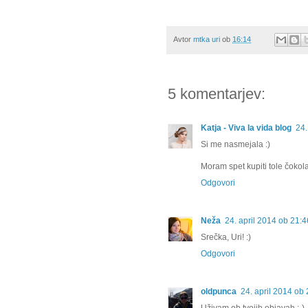
Avtor
mtka uri
ob
16:14
5 komentarjev:
Katja - Viva la vida blog
24.
Si me nasmejala :)
Moram spet kupiti tole čoko
Odgovori
Neža
24. april 2014 ob 21:4
Srečka, Uri! :)
Odgovori
oldpunca
24. april 2014 ob