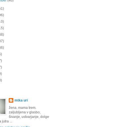
mber
(40)
51)
96)
10)
15)
48)
87)
46)
5)
7)
7)
9)
8)
mtka uri
žena. mama trem.
zaljubljena v glasbo,
šivanje, ustvarjanje, dolge
jutra ...