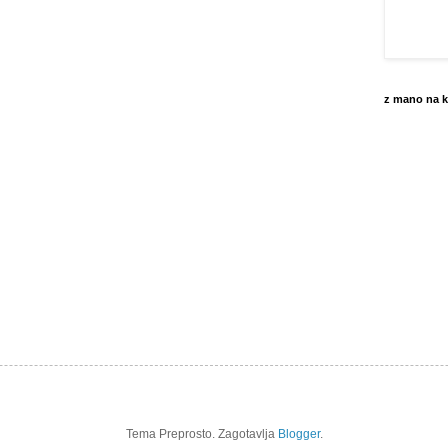
z mano na k
Tema Preprosto. Zagotavlja
Blogger
.