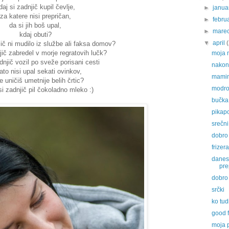
daj si zadnjič kupil čevlje,
►
janu
za katere nisi prepričan,
►
febru
da si jih boš upal,
►
mare
kdaj obuti?
▼
april
jič ni mudilo iz službe ali faksa domov?
jič zabredel v morje regratovih lučk?
moja 
dnjič vozil po sveže porisani cesti
nakon
zato nisi upal sekati ovinkov,
mamin
e uničiš umetnije belih črtic?
modro
si zadnjič pil čokoladno mleko :)
bučka
pikapo
srečn
dobro 
frizera
danes 
pre
dobro 
srčki
ko tud
good f
moja 