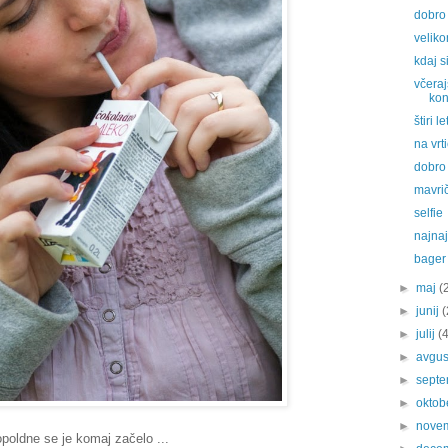
dobro 
veliko
kdaj s
včeraj
kon
štiri le
na vrt
dobro 
mavrič
selfie
najnaj
bager 
►
maj
(
►
junij
(
►
julij
(
►
avgu
►
sept
►
oktob
►
nove
poldne se je komaj začelo ...