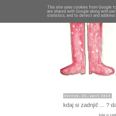
This site uses cookies from Google to 
are shared with Google along with per
statistics, and to detect and address
četrtek, 24. april 2014
kdaj si zadnjič ... ? 
kdaj si zad