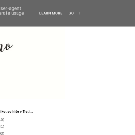
 user-agent
nerate usage
LEARN MORE
GOT IT
 kot so hiše v Trsti ...
15)
41)
63)