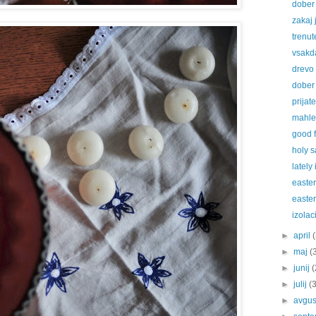
dober
zakaj 
trenut
vsakd
drevo
dober
prijate
mahle
good f
holy s
lately
easter
easter
izolac
►
april
►
maj
(
►
junij
(
►
julij
(
►
avgu