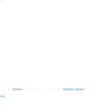
Domov
Starejša objava
tom)