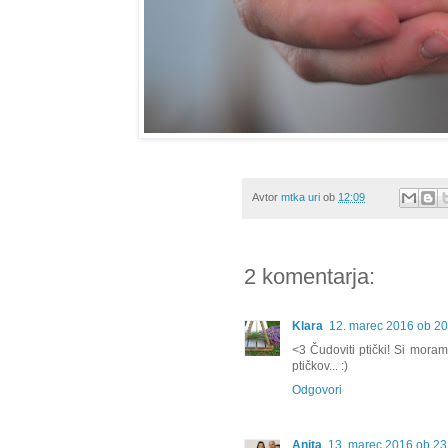
Avtor
mtka uri
ob
12:09
2 komentarja:
Klara
12. marec 2016 ob 20
<3 Čudoviti ptički! Si mora
ptičkov... :)
Odgovori
Anita
13. marec 2016 ob 23