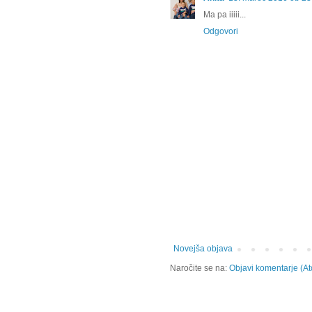
Ma pa iiiii...
Odgovori
Novejša objava
Naročite se na:
Objavi komentarje (A