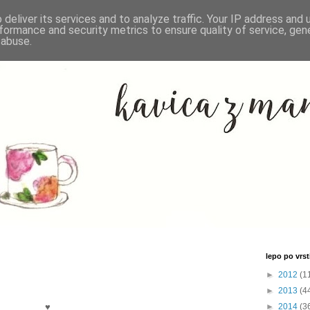
deliver its services and to analyze traffic. Your IP address and
formance and security metrics to ensure quality of service, ge
 abuse.
lepo po vrsti
►
2012
(1
►
2013
(4
♥
►
2014
(3