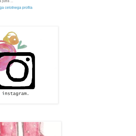
jutra ...
a celotnega profila