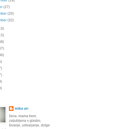
ember
(19)
er
(27)
mber
(20)
mber
(32)
10)
15)
48)
87)
46)
5)
7)
7)
9)
8)
mtka uri
žena. mama trem.
zaljubljena v glasbo,
šivanje, ustvarjanje, dolge