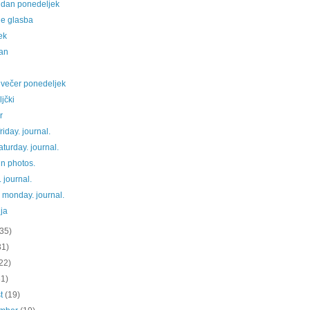
 dan ponedeljek
je glasba
ek
an
 večer ponedeljek
ljčki
r
riday. journal.
aturday. journal.
 in photos.
. journal.
 monday. journal.
ija
(35)
31)
22)
31)
st
(19)