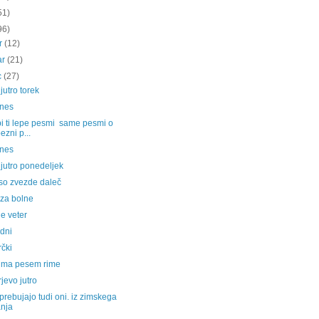
51)
96)
ar
(12)
ar
(21)
c
(27)
jutro torek
anes
bi ti lepe pesmi same pesmi o
bezni p...
anes
jutro ponedeljek
 so zvezde daleč
 za bolne
je veter
dni
čki
 ima pesem rime
jevo jutro
prebujajo tudi oni. iz zimskega
nja