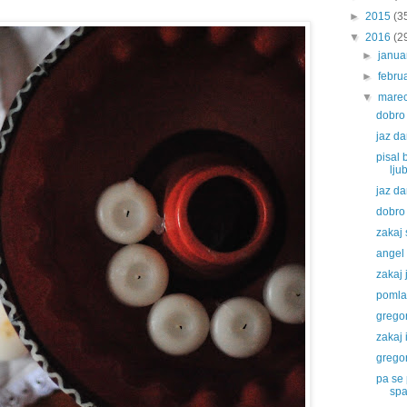
►
2015
(3
▼
2016
(2
►
janu
►
febru
▼
mare
dobro 
jaz d
pisal 
lju
jaz d
dobro 
zakaj
angel
zakaj 
pomla
gregor
zakaj
gregor
pa se 
spa