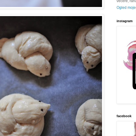
večere, rana 
Ogled mojeg
instagram
facebook