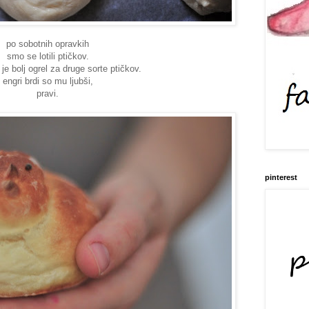
po sobotnih opravkih
smo se lotili ptičkov.
je bolj ogrel za druge sorte ptičkov.
engri brdi so mu ljubši,
pravi.
pinterest