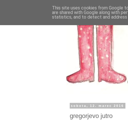
This site uses cookies from Google to 
are shared with Google along with per
statistics, and to detect and address
sobota, 12. marec 2016
gregorjevo jutro