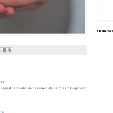
z mano na k
:41
m zapisat na koledar, da naslednje leto ne zgrešim Gregorjevih
:36