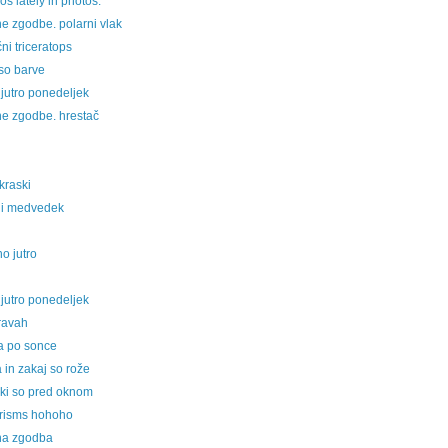
os lately in photos.
e zgodbe. polarni vlak
ni triceratops
so barve
jutro ponedeljek
ne zgodbe. hrestač
kraski
ni medvedek
o jutro
jutro ponedeljek
ravah
va po sonce
a in zakaj so rože
iki so pred oknom
krisms hohoho
na zgodba