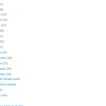
51)
96)
ar
(12)
ar
(21)
c
(27)
(35)
31)
22)
31)
st
(19)
ember
(19)
er
(27)
mber
(20)
mber
(32)
ni škratki palčki
vževe debate
ek
e rože