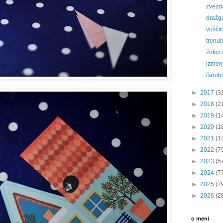
zvezda
dražgo
voščil
trenut
žokci 
izmen
čarob
►
2017
(3
►
2018
(2
►
2019
(1
►
2020
(1
►
2021
(1
►
2022
(7
►
2023
(5
►
2024
(7
►
2025
(7
►
2026
(2
o meni