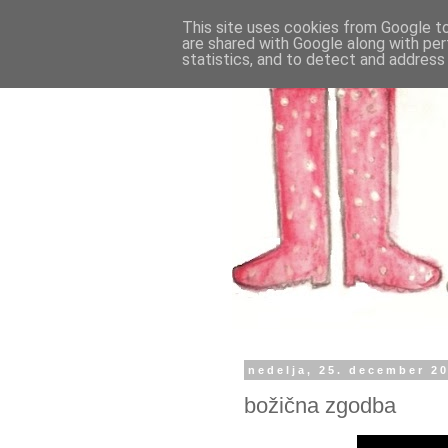
This site uses cookies from Google to 
are shared with Google along with per
statistics, and to detect and address
nedelja, 25. december 2
božična zgodba