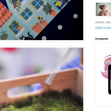
večere, rana 
Ogled mojeg
instagram