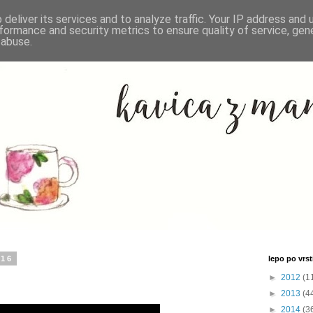
deliver its services and to analyze traffic. Your IP address and
formance and security metrics to ensure quality of service, ge
 abuse.
016
lepo po vrsti
►
2012
(1
►
2013
(4
►
2014
(3