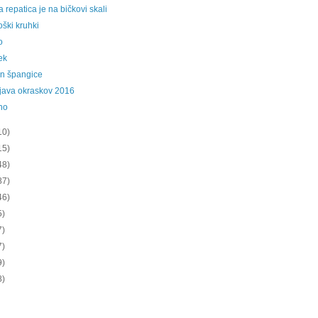
 repatica je na bičkovi skali
ški kruhki
o
ek
in špangice
java okraskov 2016
no
10)
15)
48)
87)
46)
5)
7)
7)
9)
8)