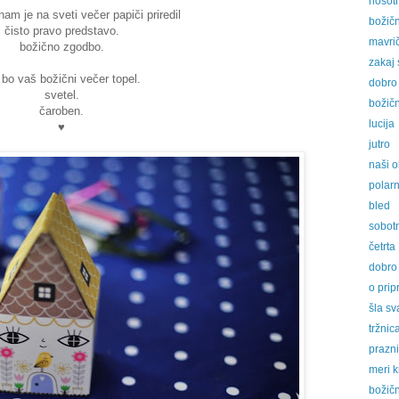
nosotr
nam je na sveti večer papiči priredil
božičn
čisto pravo predstavo.
mavrič
božično zgodbo.
zakaj 
 bo vaš božični večer topel.
dobro 
svetel.
božič
čaroben.
lucija
♥
jutro
naši o
polar
bled
sobotn
četrta
dobro 
o prip
šla s
tržnic
prazn
meri 
božič