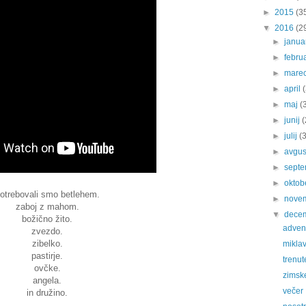
►
2015
(3
▼
2016
(2
►
janu
►
febru
►
mare
►
april
►
maj
(
►
junij
(
►
julij
(
►
avgu
►
sept
►
oktob
otrebovali smo betlehem.
►
nove
zaboj z mahom.
▼
dece
božično žito.
advent
zvezdo.
zibelko.
mikla
pastirje.
trenut
ovčke.
zimsk
angela.
večer
in družino.