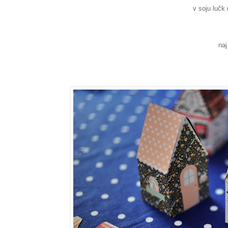
v soju lučk 
naj