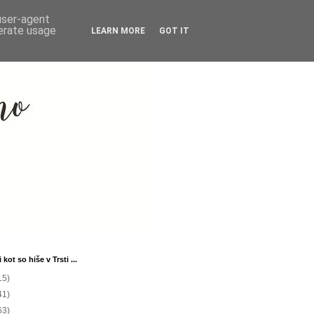
 user-agent
nerate usage
LEARN MORE
GOT IT
 kot so hiše v Trsti ...
15)
41)
63)