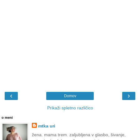
‹
›
Domov
Prikaži spletno različico
o meni
mtka uri
žena. mama trem. zaljubljena v glasbo, šivanje,