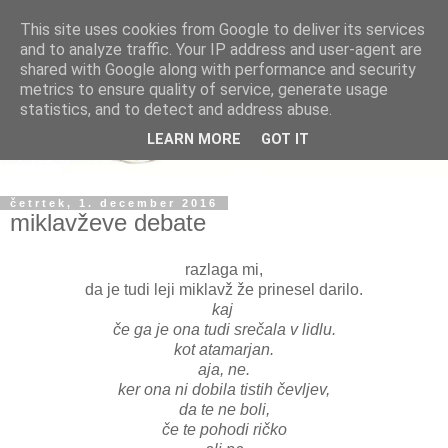
This site uses cookies from Google to deliver its services
and to analyze traffic. Your IP address and user-agent are
shared with Google along with performance and security
metrics to ensure quality of service, generate usage
statistics, and to detect and address abuse.
LEARN MORE
GOT IT
četrtek, 1. december 2016
miklavževe debate
razlaga mi,
da je tudi leji miklavž že prinesel darilo.
kaj
če ga je ona tudi srečala v lidlu.
kot atamarjan.
aja, ne.
ker ona ni dobila tistih čevljev,
da te ne boli,
če te pohodi ričko