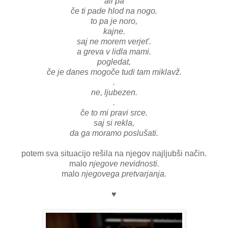
ali pa
če ti pade hlod na nogo.
to pa je noro,
kajne.
saj ne morem verjet'.
a greva v lidla mami.
pogledat,
če je danes mogoče tudi tam miklavž.
.
ne, ljubezen.
.
če to mi pravi srce.
saj si rekla,
da ga moramo poslušati.
potem sva situacijo rešila na njegov najljubši način.
malo
njegove nevidnosti.
malo
njegovega pretvarjanja.
♥