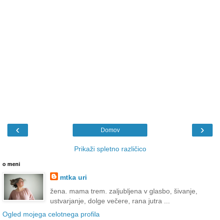
‹
›
Domov
Prikaži spletno različico
o meni
mtka uri
žena. mama trem. zaljubljena v glasbo, šivanje,
ustvarjanje, dolge večere, rana jutra ...
Ogled mojega celotnega profila