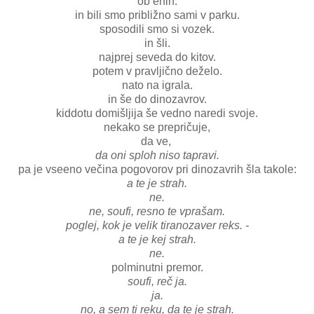
ob enih.
in bili smo približno sami v parku.
sposodili smo si vozek.
in šli.
najprej seveda do kitov.
potem v pravljično deželo.
nato na igrala.
in še do dinozavrov.
kiddotu domišljija še vedno naredi svoje.
nekako se prepričuje,
da ve,
da oni sploh niso tapravi.
pa je vseeno večina pogovorov pri dinozavrih šla takole:
a te je strah.
ne.
ne, soufi, resno te vprašam.
poglej, kok je velik tiranozaver reks. -
a te je kej strah.
ne.
polminutni premor.
soufi, reč ja.
ja.
no, a sem ti reku, da te je strah.