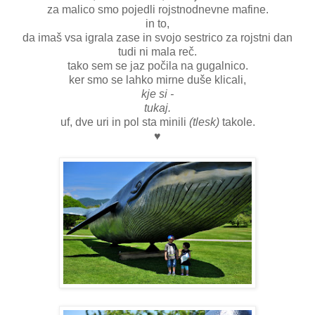
za malico smo pojedli rojstnodnevne mafine.
in to,
da imaš vsa igrala zase in svojo sestrico za rojstni dan
tudi ni mala reč.
tako sem se jaz počila na gugalnico.
ker smo se lahko mirne duše klicali,
kje si -
tukaj.
uf, dve uri in pol sta minili
(tlesk)
takole.
♥