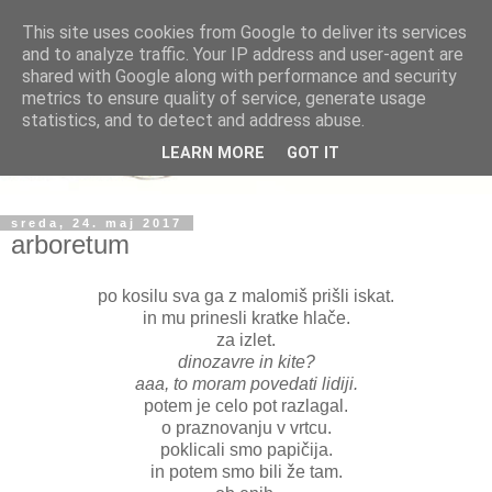
This site uses cookies from Google to deliver its services
and to analyze traffic. Your IP address and user-agent are
shared with Google along with performance and security
metrics to ensure quality of service, generate usage
statistics, and to detect and address abuse.
LEARN MORE
GOT IT
sreda, 24. maj 2017
arboretum
po kosilu sva ga z malomiš prišli iskat.
in mu prinesli kratke hlače.
za izlet.
dinozavre in kite?
aaa, to moram povedati lidiji.
potem je celo pot razlagal.
o praznovanju v vrtcu.
poklicali smo papičija.
in potem smo bili že tam.