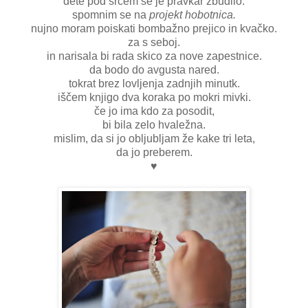
dete pod srcem se je pravkar zbudilo.
spomnim se na
projekt hobotnica.
nujno moram poiskati bombažno prejico in kvačko.
za s seboj.
in narisala bi rada skico za nove zapestnice.
da bodo do avgusta nared.
tokrat brez lovljenja zadnjih minutk.
iščem knjigo dva koraka po mokri mivki.
če jo ima kdo za posodit,
bi bila zelo hvaležna.
mislim, da si jo obljubljam že kake tri leta,
da jo preberem.
♥