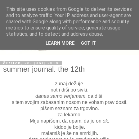
This site uses cookies from Google to deliver its services
and to analyze traffic. Your IP address and user-agent are
shared with Google along with performance and security
metrics to ensure quality of service, generate usage
statistics, and to detect and address abuse.
LEARN MORE
GOT IT
četrtek, 28. junij 2018
summer journal. the 12th
zunaj dežuje.
notri diši po sivki.
danes samo verjamem
, da diši.
s tem svojim zabasanim nosom ne voham prav dosti.
pišem seznam za trgovino.
za lekarno.
Mrju napišem, da upam, da je on
ok.
kiddo je bolje.
malamiš je še na smrkljih.