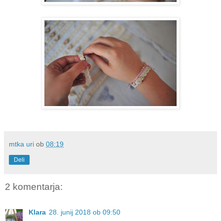
mtka uri
ob
08:19
Deli
2 komentarja:
Klara
28. junij 2018 ob 09:50