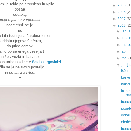
mi je tekla po stopnicah in vpila.
►
2015
(3
poštaj,
►
2016
(2
počakaj.
►
2017
(3
moja tojba za v vjteeeec.
nasmehnil se je.
▼
2018
(2
ja,
►
janu
je bila tudi njena čarobna torba.
►
febru
(kiddota njegova še čaka,
►
mare
da pride domov.
, to bo še enega veselja.)
►
april
in še zvezki in barvice.
►
maj
(
bno torbo najdete v
čarobni trgovinici
.
▼
junij
(
ila se je na svojo posteljo.
iščem 
in
se šla za vrtec.
♥
barve
nakva
in tol
zad
trenut
posebn
dober
eterič
trenut