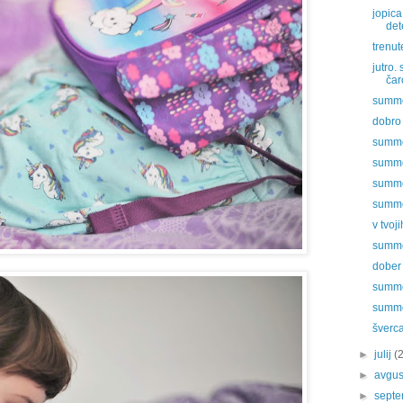
jopic
det
trenut
jutro.
čar
summer
dobro 
summer
summer
summer
summer
v tvoj
summer
dober
summer
summer
šverc
►
julij
(
►
avgu
►
sept