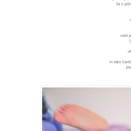
še v piža
notri 
uh
in tako čaro
poč