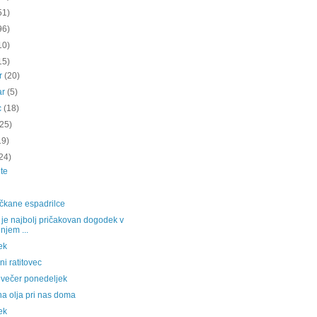
51)
96)
10)
15)
ar
(20)
ar
(5)
c
(18)
(25)
19)
24)
te
čkane espadrilce
e je najbolj pričakovan dogodek v
njem ...
ek
i ratitovec
 večer ponedeljek
na olja pri nas doma
ek