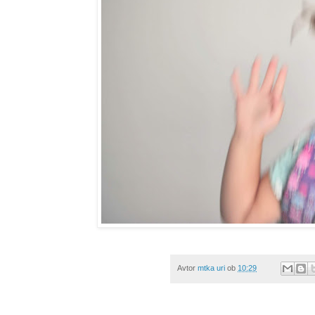
Avtor
mtka uri
ob
10:29