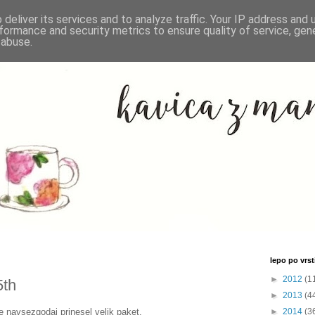
deliver its services and to analyze traffic. Your IP address and
formance and security metrics to ensure quality of service, ge
 abuse.
lepo po vrsti
►
2012
(1
5th
►
2013
(4
e navsezgodaj prinesel velik paket.
►
2014
(3