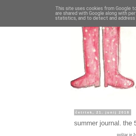
This site uses cookies from Google to 
are shared with Google along with per
statistics, and to detect and address
četrtek, 21. junij 2018
summer journal. the 
poštar je ž