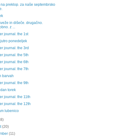
a na preklop. za naše septembrsko
e.
ek
 sveže in dišeče. drugačno.
obno. z ...
 journal. the 1st
jutro ponedeljek
 journal. the 3rd
 journal. the 5th
 journal. the 6th
 journal. the 7th
ih barvah
 journal. the 9th
 dan torek
 journal. the 11th
 journal. the 12th
am lubenico
28)
st
(20)
ember
(11)