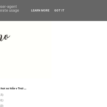
 user-agent
nerate usage
LEARN MORE
GOT IT
 kot so hiše v Trsti ...
15)
41)
63)