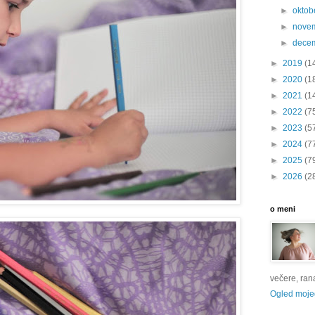
►
oktob
►
nove
►
dece
►
2019
(1
►
2020
(1
►
2021
(1
►
2022
(7
►
2023
(5
►
2024
(7
►
2025
(7
►
2026
(2
o meni
večere, rana 
Ogled mojeg