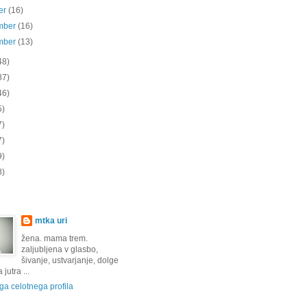
er
(16)
mber
(16)
mber
(13)
48)
87)
46)
5)
7)
7)
9)
8)
mtka uri
žena. mama trem.
zaljubljena v glasbo,
šivanje, ustvarjanje, dolge
jutra ...
a celotnega profila