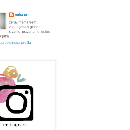
mtka uri
žena. mama trem.
zaljubljena v glasbo,
šivanje, ustvarjanje, dolge
jutra ...
a celotnega profila