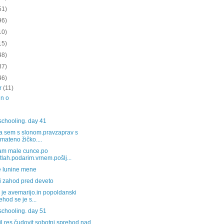
51)
96)
10)
15)
48)
87)
46)
ar
(11)
 n o
chooling. day 41
a sem s slonom.pravzaprav s
mateno žičko....
am male cunce.po
tlah.podarim.vrnem.pošlj...
e lunine mene
i zahod pred deveto
 je avemarijo.in popoldanski
ehod se je s...
chooling. day 51
bil res čudovit sobotni sprehod.nad