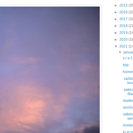
►
2015
(3
►
2016
(2
►
2017
(3
►
2018
(2
►
2019
(1
►
2020
(1
▼
2021
(1
▼
janu
s r e č
trije
homes
začel
kos
pakir
ška
sladk
sončn
odbilo
spr
homes
to je 