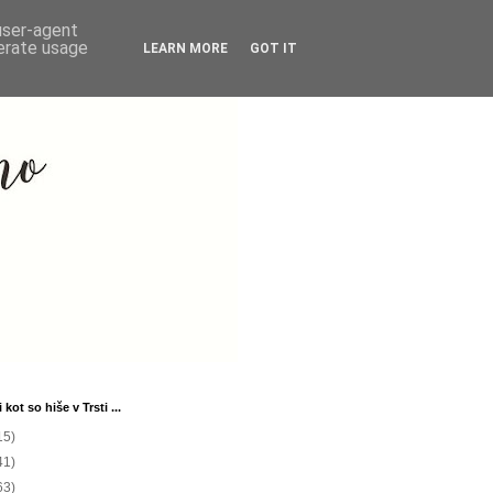
 user-agent
nerate usage
LEARN MORE
GOT IT
 kot so hiše v Trsti ...
15)
41)
63)