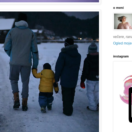
o meni
večere, rana 
Ogled mojeg
instagram