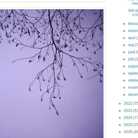
meg
tole j
s si
►
febru
►
mare
►
april
►
maj
(
►
junij
(
►
julij
(
►
avgu
►
sept
►
oktob
►
nove
►
dece
►
2022
(7
►
2023
(5
►
2024
(7
►
2025
(7
►
2026
(2