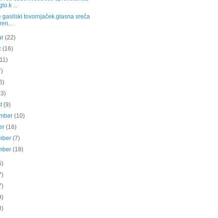
lo.k ...
e gasilski tovornjaček.glasna sreča
ren...
ar
(22)
c
(16)
(11)
7)
6)
13)
st
(9)
ember
(10)
er
(16)
mber
(7)
mber
(18)
5)
7)
7)
9)
8)