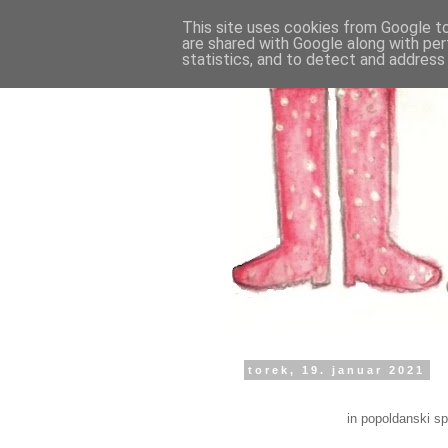
This site uses cookies from Google to 
are shared with Google along with per
statistics, and to detect and address
torek, 19. januar 2021
in popoldanski s