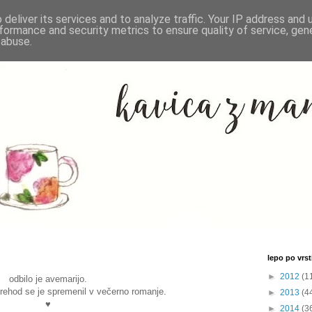
deliver its services and to analyze traffic. Your IP address and
formance and security metrics to ensure quality of service, ge
 abuse.
lepo po vrsti
►
2012
(1
odbilo je avemarijo.
prehod se je spremenil v večerno romanje.
►
2013
(4
♥
►
2014
(3