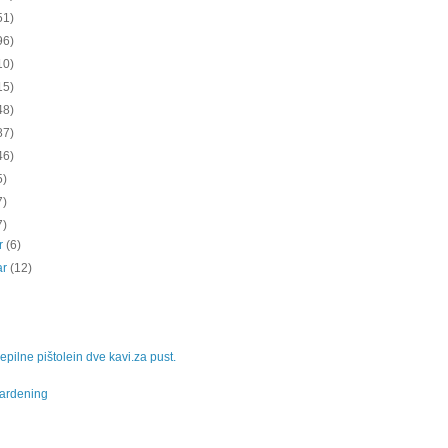
51)
96)
10)
15)
48)
87)
46)
5)
7)
7)
ar
(6)
ar
(12)
lepilne pištolein dve kavi.za pust.
gardening