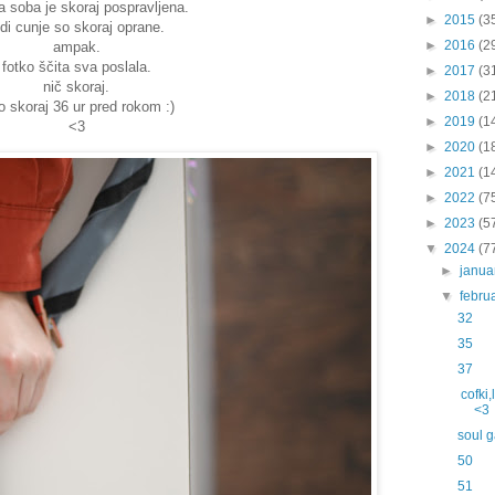
a soba je skoraj pospravljena.
►
2015
(3
udi cunje so skoraj oprane.
►
2016
(2
ampak.
fotko ščita sva poslala.
►
2017
(3
nič skoraj.
►
2018
(2
to skoraj 36 ur pred rokom :)
►
2019
(1
<3
►
2020
(1
►
2021
(1
►
2022
(7
►
2023
(5
▼
2024
(7
►
janu
▼
febru
32
35
37
cofki,
<3
soul 
50
51