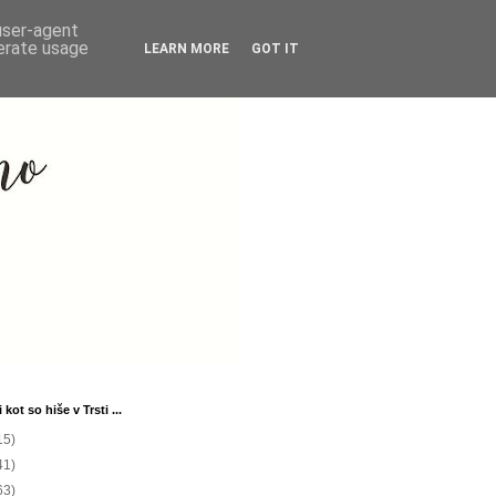
 user-agent
nerate usage
LEARN MORE
GOT IT
 kot so hiše v Trsti ...
15)
41)
63)