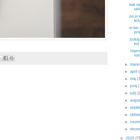
kak ve
lah
pa je 
tež
in ker
prst
zjutra
kot
impro 
nan
►
mare
►
april
►
maj
(
►
junij
(
►
julij
(
►
avgu
►
sept
►
oktob
►
nove
►
dece
►
2025
(7