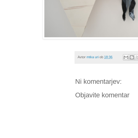
Avtor
mtka uri
ob
18:36
Ni komentarjev:
Objavite komentar