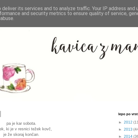
deliver its services and to analyze traffic. Your IP address and
formance and security metrics to ensure quality of service, ge
 abuse.
lepo po vrsti
►
2012
(1
pa je kar sobota.
k, ki je v resnici težek kovč,
►
2013
(4
je že skoraj končan.
►
2014
(3