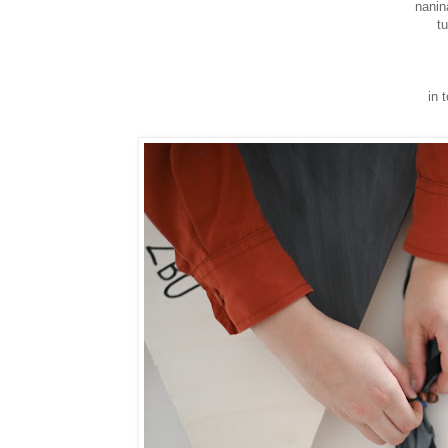
nanin
t
in 