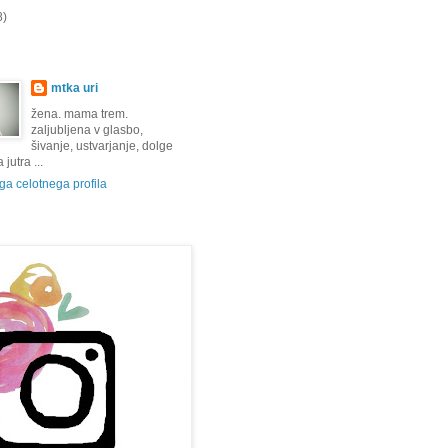
8)
mtka uri
žena. mama trem.
zaljubljena v glasbo,
šivanje, ustvarjanje, dolge
jutra ...
a celotnega profila