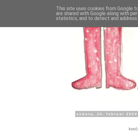
This site uses cookies from Google to 
are shared with Google along with per
statistics, and to detect and address
sobota, 24. februar 2024
kovče