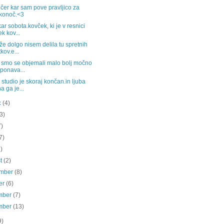
čer kar sam pove pravljico za
konoč.<3
kar sobota.kovček, ki je v resnici
ek kov...
 že dolgo nisem delila tu spretnih
kov.e...
j smo se objemali malo bolj močno
 ponava...
studio je skoraj končan.in ljuba
a ga je...
c
(4)
(3)
7)
7)
2)
st
(2)
ember
(8)
er
(6)
mber
(7)
mber
(13)
9)