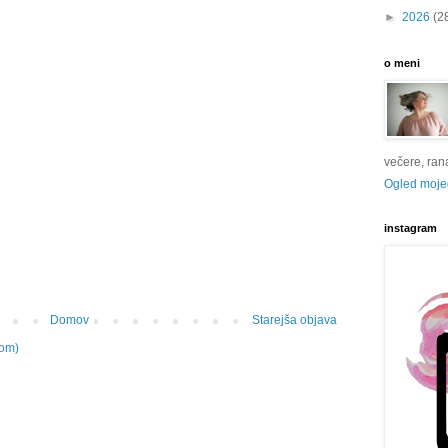
►
2026
(2
o meni
večere, rana 
Ogled mojeg
instagram
Domov
Starejša objava
tom)