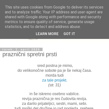
This site uses cookies from Google to deliver its services
and to analyze traffic. Your IP address and user-agent are
shared with Google along with performance and security
metrics to ensure quality of service, generate usage
statistics, and to detect and address abuse.
LEARN MORE
GOT IT
torek, 1. april 2025
praznični spretni prsti
sred postna je mimo,
do velikonočne sobote pa je še nekaj časa.
morda tudi
za tale projekt.
(str. 31)
in še iskreno osebno vabilce.
revija praznična je res čudovita revija.
za darilo prijateljici, sestri, mami, sebi.
tudi moški del družine jo rad pogleda, prebere.