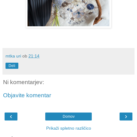
mtka uri
ob
21:14
Deli
Ni komentarjev:
Objavite komentar
‹
›
Domov
Prikaži spletno različico