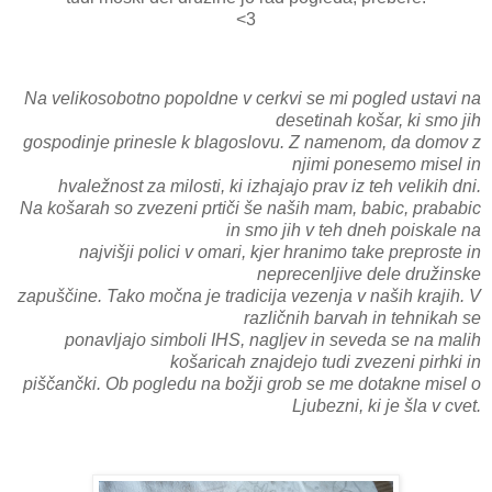
<3
Na velikosobotno popoldne v cerkvi se mi pogled ustavi na
desetinah košar, ki smo jih
gospodinje prinesle k blagoslovu. Z namenom, da domov z
njimi ponesemo misel in
hvaležnost za milosti, ki izhajajo prav iz teh velikih dni.
Na košarah so zvezeni prtiči še naših mam, babic, prababic
in smo jih v teh dneh poiskale na
najvišji polici v omari, kjer hranimo take preproste in
neprecenljive dele družinske
zapuščine. Tako močna je tradicija vezenja v naših krajih. V
različnih barvah in tehnikah se
ponavljajo simboli IHS, nagljev in seveda se na malih
košaricah znajdejo tudi zvezeni pirhki in
piščančki. Ob pogledu na božji grob se me dotakne misel o
Ljubezni, ki je šla v cvet.