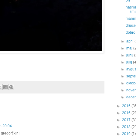
on
nasmeh
(m.
mamin
druga
dobro 
►
april
►
maj
(
►
junij
(
►
julij
(
►
avgu
►
sept
►
oktob
►
nove
►
dece
►
2015
(3
►
2016
(2
►
2017
(3
b 20:04
►
2018
(2
 gregorčkih!
►
2019
(1