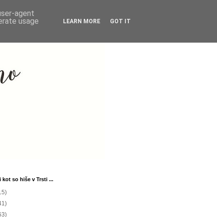
 user-agent
nerate usage
LEARN MORE
GOT IT
 kot so hiše v Trsti ...
15)
41)
63)