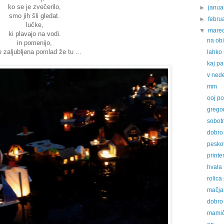
ko se je zvečerilo,
►
janu
smo jih šli gledat.
►
febru
lučke,
▼
mare
ki plavajo na vodi.
na ob
in pomenijo,
e zaljubljena pomlad že tu ...
lahko 
kaj p
v ned
mm
ooj p
gregor
sobotn
dobro 
pesko
print
hvala
rolica
mačja
dobro 
mami