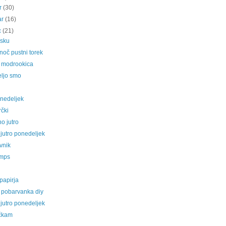
ar
(30)
ar
(16)
c
(21)
isku
noč pustni torek
a modrookica
eljo smo
onedeljek
čki
o jutro
jutro ponedeljek
vnik
emps
 papirja
 pobarvanka diy
jutro ponedeljek
čkam