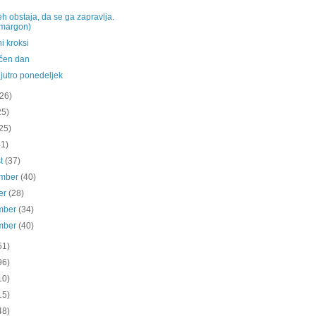
 obstaja, da se ga zapravlja.
margon)
i kroksi
čen dan
jutro ponedeljek
(26)
25)
25)
41)
st
(37)
ember
(40)
er
(28)
mber
(34)
mber
(40)
51)
96)
10)
15)
48)