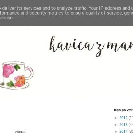
deliver its services and to analyze traffic. Your IP address and
formance and security metrics to ensure quality of service, ge
 abuse.
lepo po vrsti
►
2012
(1
►
2013
(4
včeraj,
▼
2014
(3