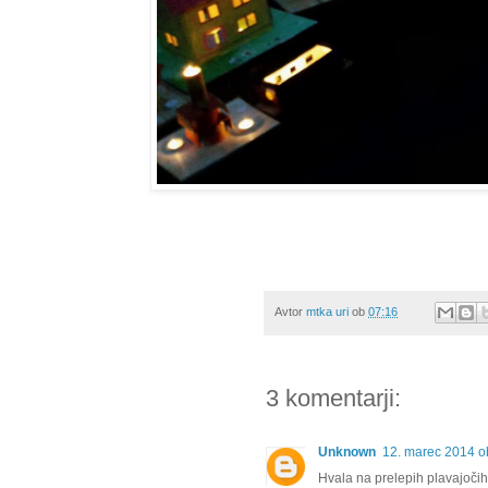
Avtor
mtka uri
ob
07:16
3 komentarji:
Unknown
12. marec 2014 o
Hvala na prelepih plavajočih