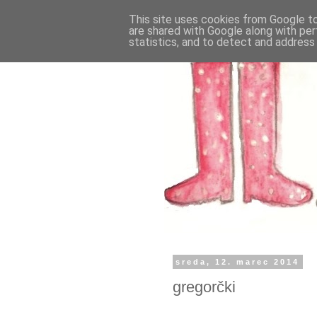
This site uses cookies from Google to 
are shared with Google along with per
statistics, and to detect and address
sreda, 12. marec 2014
gregorčki