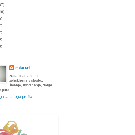
87)
46)
5)
7)
7)
9)
8)
mtka uri
žena. mama trem.
zaljubljena v glasbo,
šivanje, ustvarjanje, dolge
jutra ...
a celotnega profila