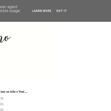
 user-agent
nerate usage
LEARN MORE
GOT IT
 kot so hiše v Trsti ...
15)
41)
63)