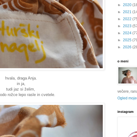
►
2020
(1
►
2021
(1
►
2022
(7
►
2023
(5
►
2024
(7
►
2025
(7
►
2026
(2
o meni
hvala, draga Anja.
in ja,
tudi jaz si želim,
večere, rana 
odo rožce lepo rasle in cvetele.
Ogled mojeg
instagram