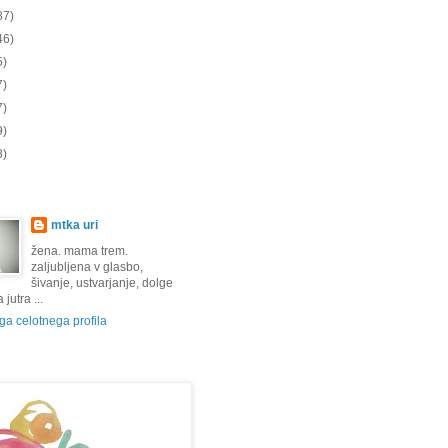
87)
46)
5)
7)
7)
9)
8)
mtka uri
žena. mama trem.
zaljubljena v glasbo,
šivanje, ustvarjanje, dolge
jutra ...
a celotnega profila