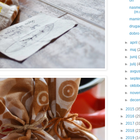
on
nasmeh
(m.
mamin
druga
dobro 
►
april
►
maj
(
►
junij
(
►
julij
(
►
avgu
►
sept
►
oktob
►
nove
►
dece
►
2015
(3
►
2016
(2
►
2017
(3
►
2018
(2
►
2019
(1