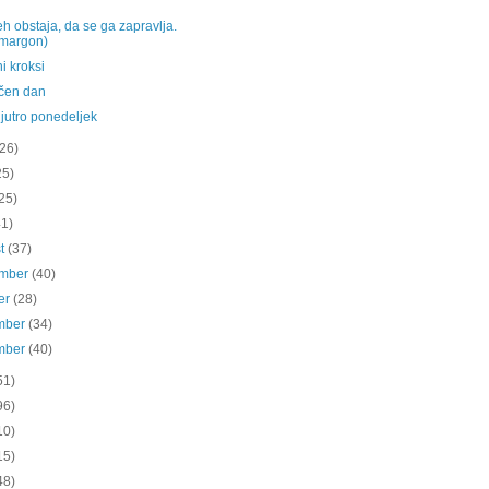
 obstaja, da se ga zapravlja.
margon)
i kroksi
čen dan
jutro ponedeljek
(26)
25)
25)
41)
st
(37)
ember
(40)
er
(28)
mber
(34)
mber
(40)
51)
96)
10)
15)
48)