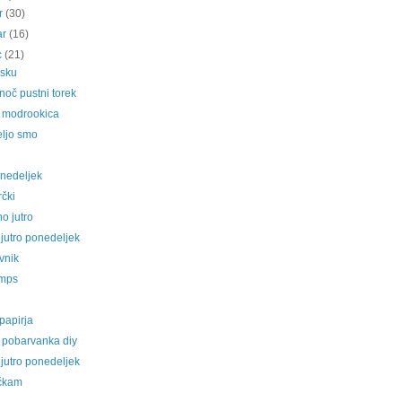
ar
(30)
ar
(16)
c
(21)
isku
noč pustni torek
a modrookica
eljo smo
onedeljek
čki
o jutro
jutro ponedeljek
vnik
emps
 papirja
 pobarvanka diy
jutro ponedeljek
čkam