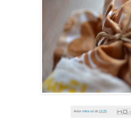
Avtor
mtka uri
ob
13:25