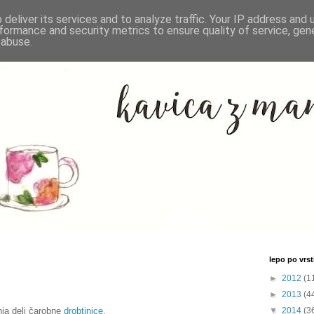
deliver its services and to analyze traffic. Your IP address and
formance and security metrics to ensure quality of service, ge
 abuse.
lepo po vrsti
►
2012
(1
►
2013
(4
ja deli čarobne
drobtinice
.
▼
2014
(3