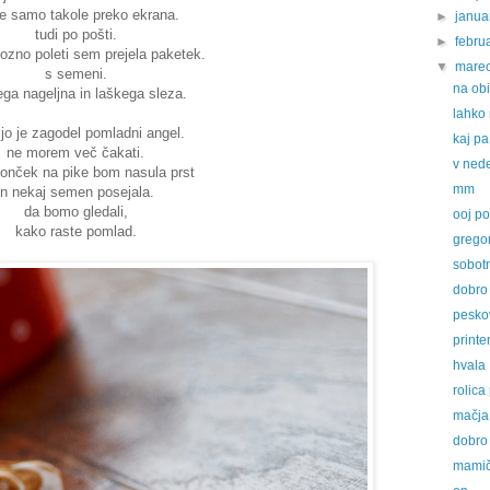
e samo takole preko ekrana.
►
janu
tudi po pošti.
►
febru
pozno poleti sem prejela paketek.
▼
mare
s semeni.
na ob
ega nageljna in laškega sleza.
lahko 
 jo je zagodel pomladni angel.
kaj p
ne morem več čakati.
v ned
 lonček na pike bom nasula prst
mm
in nekaj semen posejala.
da bomo gledali,
ooj p
kako raste pomlad.
gregor
sobotn
dobro 
pesko
print
hvala
rolica
mačja
dobro 
mami