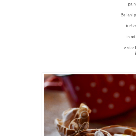
pa n
že lani 
turšk
in mi
v star