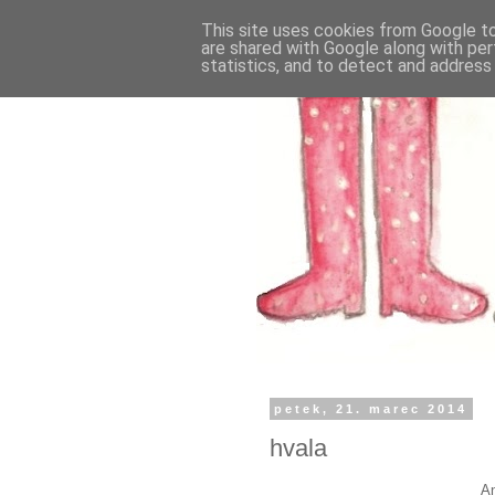
This site uses cookies from Google to 
are shared with Google along with per
statistics, and to detect and address
petek, 21. marec 2014
hvala
An