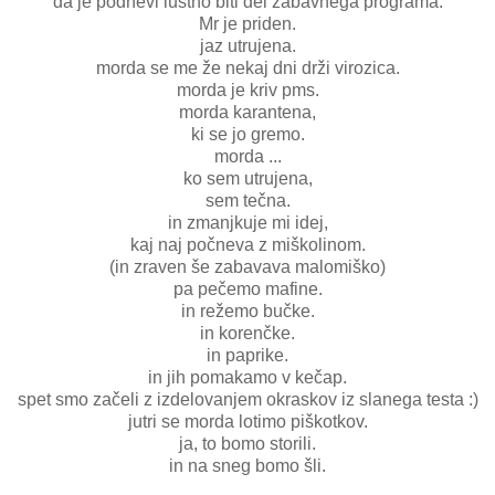
da je podnevi luštno biti del zabavnega programa.
Mr je priden.
jaz utrujena.
morda se me že nekaj dni drži virozica.
morda je kriv pms.
morda karantena,
ki se jo gremo.
morda ...
ko sem utrujena,
sem tečna.
in zmanjkuje mi idej,
kaj naj počneva z miškolinom.
(in zraven še zabavava malomiško)
pa pečemo mafine.
in režemo bučke.
in korenčke.
in paprike.
in jih pomakamo v kečap.
spet smo začeli z izdelovanjem okraskov iz slanega testa :)
jutri se morda lotimo piškotkov.
ja, to bomo storili.
in na sneg bomo šli.