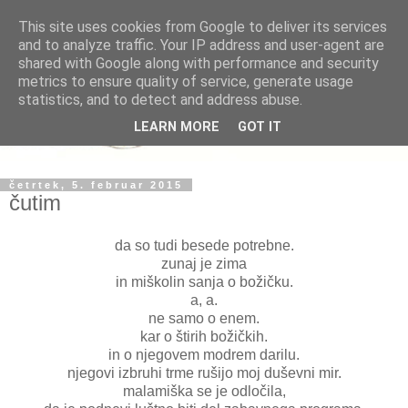
This site uses cookies from Google to deliver its services
and to analyze traffic. Your IP address and user-agent are
shared with Google along with performance and security
metrics to ensure quality of service, generate usage
statistics, and to detect and address abuse.
LEARN MORE
GOT IT
četrtek, 5. februar 2015
čutim
da so tudi besede potrebne.
zunaj je zima
in miškolin sanja o božičku.
a, a.
ne samo o enem.
kar o štirih božičkih.
in o njegovem modrem darilu.
njegovi izbruhi trme rušijo moj duševni mir.
malamiška se je odločila,