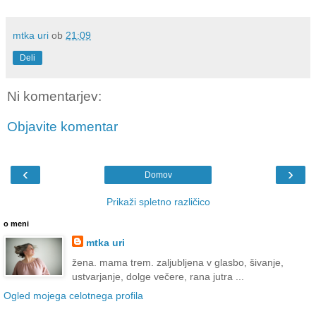
mtka uri
ob
21:09
Deli
Ni komentarjev:
Objavite komentar
‹
›
Domov
Prikaži spletno različico
o meni
mtka uri
žena. mama trem. zaljubljena v glasbo, šivanje,
ustvarjanje, dolge večere, rana jutra ...
Ogled mojega celotnega profila