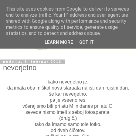
This site uses cookies from Google to deliver its services
and to analyze traffic. Your IP address and user-agent are
shared with Google along with performance and security
metrics to ensure quality of service, generate usage
statistics, and to detect and address abuse.
LEARN MORE
GOT IT
nedelja, 3. februar 2013
neverjetno
kako neverjetno je,
da imata oba miškolinova staraata na isti dan rojstni dan.
še kar neverjetno.
pa je vseeno res.
včeraj smo bili pri atu M in danes pri atu C.
seveda nismo imeli s seboj fotoaparata.
(drugič.)
tako da imamo samo tole fotko.
od dveh čičotov.