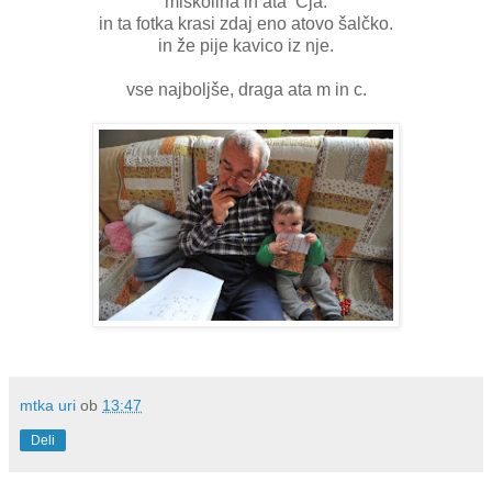
miškolina in ata Cja.
in ta fotka krasi zdaj eno atovo šalčko.
in že pije kavico iz nje.
vse najboljše, draga ata m in c.
mtka uri
ob
13:47
Deli